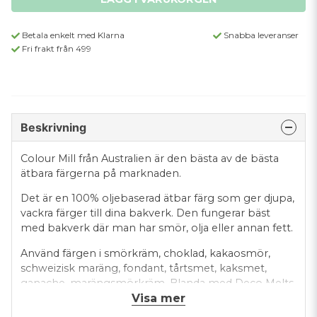
Betala enkelt med Klarna
Snabba leveranser
Fri frakt från 499
Beskrivning
Colour Mill från Australien är den bästa av de bästa
ätbara färgerna på marknaden.
Det är en 100% oljebaserad ätbar färg som ger djupa,
vackra färger till dina bakverk. Den fungerar bäst
med bakverk där man har smör, olja eller annan fett.
Använd färgen i smörkräm, choklad, kakaosmör,
schweizisk maräng, fondant, tårtsmet, kaksmet,
ganache, marängsmörkräm. Blanda med Deco Melts
Visa mer
så har du en härlig drip´n dip.