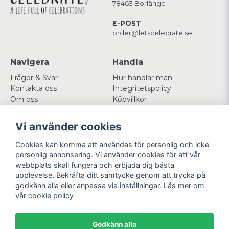
78463 Borlänge
E-POST
:
order@letscelebrate.se
Navigera
Handla
Frågor & Svar
Hur handlar man
Kontakta oss
Integritetspolicy
Om oss
Köpvillkor
Cookies
Vi använder cookies
Mitt konto
Följ oss
Cookies kan komma att användas för personlig och icke
Logga in
Facebook
personlig annonsering. Vi använder cookies för att vår
Registrera dig
Instagram
webbplats skall fungera och erbjuda dig bästa
Glömt lösenord?
upplevelse. Bekräfta ditt samtycke genom att trycka på
godkänn alla eller anpassa via inställningar. Läs mer om
Betala enkelt
Vi levererar med
vår
cookie policy
Godkänn alla