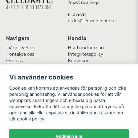
78463 Borlänge
E-POST
:
order@letscelebrate.se
Navigera
Handla
Frågor & Svar
Hur handlar man
Kontakta oss
Integritetspolicy
Om oss
Köpvillkor
Cookies
Vi använder cookies
Mitt konto
Följ oss
Cookies kan komma att användas för personlig och icke
Logga in
Facebook
personlig annonsering. Vi använder cookies för att vår
Registrera dig
Instagram
webbplats skall fungera och erbjuda dig bästa
Glömt lösenord?
upplevelse. Bekräfta ditt samtycke genom att trycka på
godkänn alla eller anpassa via inställningar. Läs mer om
Betala enkelt
Vi levererar med
vår
cookie policy
Godkänn alla