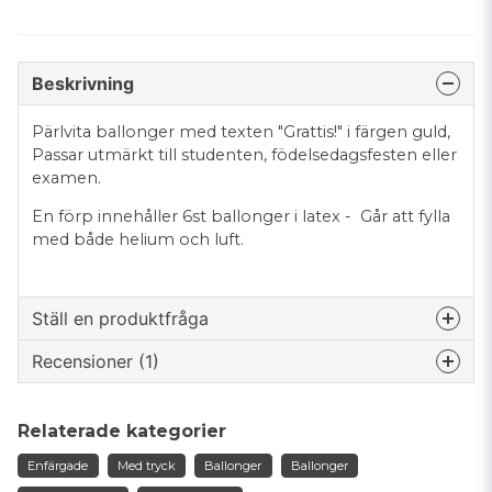
Beskrivning
Pärlvita ballonger med texten "Grattis!" i färgen guld,
Passar utmärkt till studenten, födelsedagsfesten eller
examen.
En förp innehåller 6st ballonger i latex - Går att fylla
med både helium och luft.
Ställ en produktfråga
Recensioner (1)
question
Fråga oss något om denna produkten...
Anonym
Relaterade kategorier
för 4 år sedan
Enfärgade
Med tryck
Ballonger
Ballonger
name