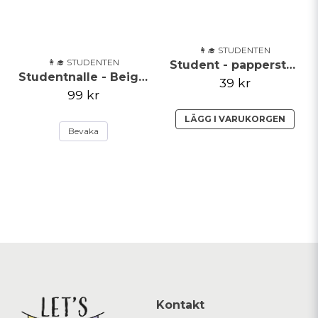
👩‍🎓 STUDENTEN
👩‍🎓 STUDENTEN
Student - papperstallrik - 8 pack
Studentnalle - Beige med tröja
39 kr
99 kr
LÄGG I VARUKORGEN
Bevaka
Kontakt