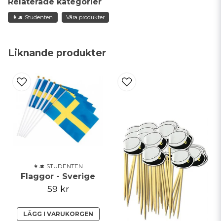
Relaterade kategorier
👩‍🎓 Studenten
Våra produkter
name
Namn
Liknande produkter
email
Mejladress
Ja, ni får publicera min fråga
👩‍🎓 STUDENTEN
Flaggor - Sverige
59 kr
LÄGG I VARUKORGEN