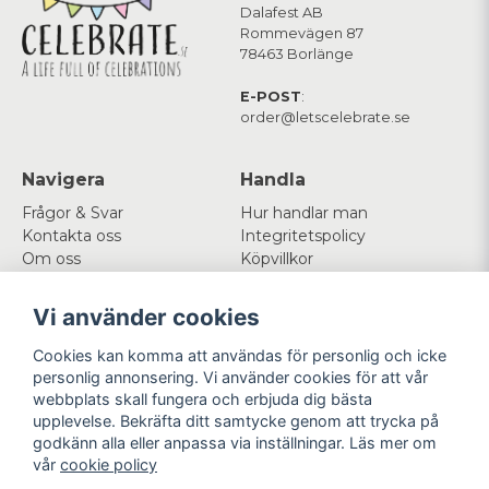
Dalafest AB
Rommevägen 87
78463 Borlänge
E-POST
:
order@letscelebrate.se
Navigera
Handla
Frågor & Svar
Hur handlar man
Kontakta oss
Integritetspolicy
Om oss
Köpvillkor
Cookies
Vi använder cookies
Mitt konto
Följ oss
Cookies kan komma att användas för personlig och icke
Logga in
Facebook
personlig annonsering. Vi använder cookies för att vår
Registrera dig
Instagram
webbplats skall fungera och erbjuda dig bästa
Glömt lösenord?
upplevelse. Bekräfta ditt samtycke genom att trycka på
godkänn alla eller anpassa via inställningar. Läs mer om
Betala enkelt
Vi levererar med
vår
cookie policy