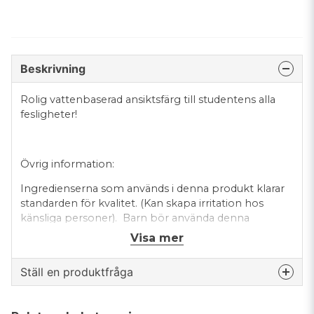
Beskrivning
Rolig vattenbaserad ansiktsfärg till studentens alla
fesligheter!
Övrig information:
Ingredienserna som används i denna produkt klarar
standarden för kvalitet. (Kan skapa irritation hos
känsliga personer). Barn bör använda denna
produkt under överseende av vuxna.
Visa mer
Applicera ej på skadad, solbränd, inflammerad eller
Ställ en produktfråga
känslig hud.
OBS! För att ta bort färgen, torka med papper eller
question
Fråga oss något om denna produkten...
bomullstuss, tvätta med tvål och varmt vatten.