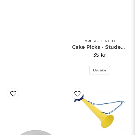
Skicka fråga
👩‍🎓 STUDENTEN
Cake Picks - Studentmössa
35 kr
Bevaka