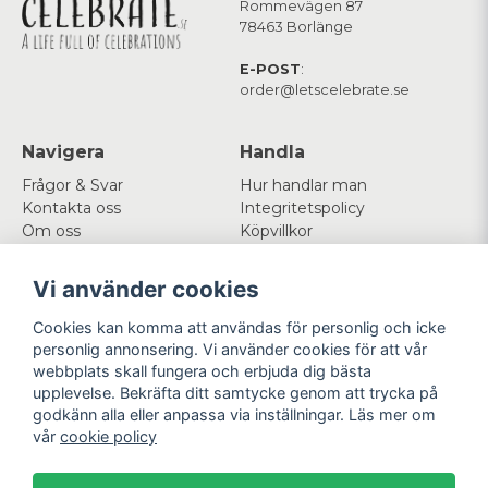
Rommevägen 87
78463 Borlänge
E-POST
:
order@letscelebrate.se
Navigera
Handla
Frågor & Svar
Hur handlar man
Kontakta oss
Integritetspolicy
Om oss
Köpvillkor
Cookies
Vi använder cookies
Mitt konto
Följ oss
Cookies kan komma att användas för personlig och icke
Logga in
Facebook
personlig annonsering. Vi använder cookies för att vår
Registrera dig
Instagram
webbplats skall fungera och erbjuda dig bästa
Glömt lösenord?
upplevelse. Bekräfta ditt samtycke genom att trycka på
godkänn alla eller anpassa via inställningar. Läs mer om
Betala enkelt
Vi levererar med
vår
cookie policy