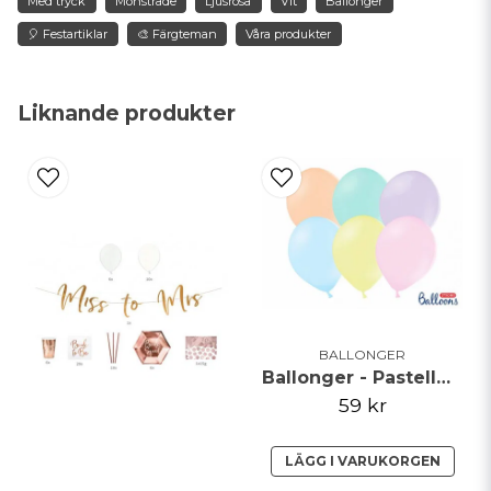
Med tryck
Mönstrade
Ljusrosa
Vit
Ballonger
🎈 Festartiklar
🎨 Färgteman
Våra produkter
name
Namn
Liknande produkter
email
Mejladress
Ja, ni får publicera min fråga
BALLONGER
Ballonger - Pastellmix - 27cm - 50pack
59 kr
LÄGG I VARUKORGEN
Skicka fråga