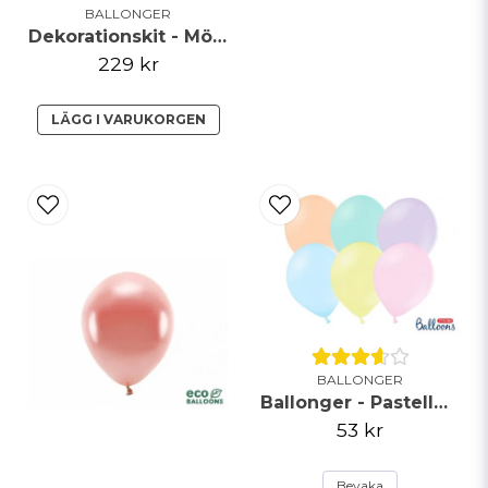
BALLONGER
Dekorationskit - Möhippa rosé
229 kr
LÄGG I VARUKORGEN
BALLONGER
Ballonger - Pastellmix - 23cm - 50pack
53 kr
Bevaka