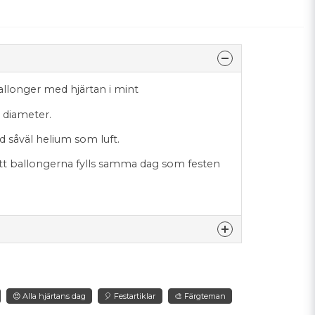
llonger med hjärtan i mint
 diameter.
d såväl helium som luft.
tt ballongerna fylls samma dag som festen
nna produkten...
😍 Alla hjärtans dag
🎈 Festartiklar
🎨 Färgteman