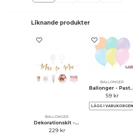
Liknande produkter
BALLONGER
Ballonger - Pastellmix - 27cm
59 kr
LÄGG I VARUKORGE
BALLONGER
Dekorationskit - Möhippa rosé
229 kr