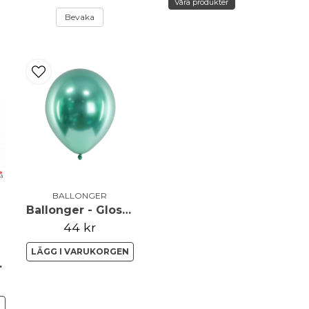
Våra produkter
Bevaka
name
Namn
Ja, ni får publicera 
BALLONGER
Ballonger - Glossy - Grön
44 kr
LÄGG I VARUKORGEN
by Pink
N