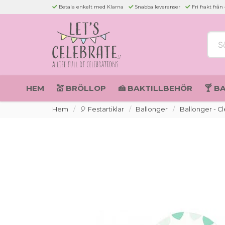
Betala enkelt med Klarna
Snabba leveranser
Fri frakt från
Sök 
HEM
💒 BRÖLLOP
🍰 BAKTILLBEHÖR
🍸 B
Hem
🎈 Festartiklar
Ballonger
Ballonger - Cl