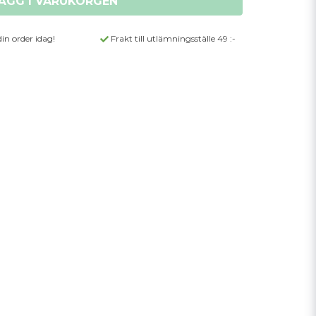
ÄGG I VARUKORGEN
din order idag!
Frakt till utlämningsställe 49 :-