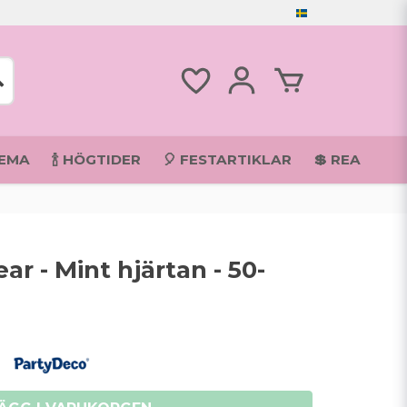
TEMA
🍾 HÖGTIDER
🎈 FESTARTIKLAR
💲 REA
ear - Mint hjärtan - 50-