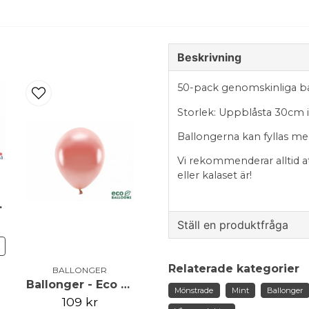
Beskrivning
50-pack genomskinliga ba
Storlek: Uppblåsta 30cm i
Ballongerna kan fyllas me
Vi rekommenderar alltid a
eller kalaset är!
 - 50pack
Ställ en produktfråga
N
question
Fråga oss något om de
Relaterade kategorier
BALLONGER
Ballonger - Eco - Roséguld
Mönstrade
Mint
Ballonger
109 kr