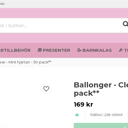
 499
i butiken...
ARTILLBEHÖR
🎁 PRESENTER
🥳 BARNKALAS
🎉 
ear - Mint hjärtan - 50-pack**
Ballonger - Cl
pack**
169 kr
11SB14C-228-099MI