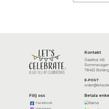
Kontakt
Dalafest AB
Rommevägen
78463 Borlän
E-POST
:
order@letscel
Följ oss
Betala enke
Facebook
Instagram