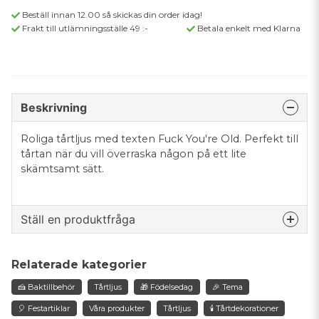
Beställ innan 12.00 så skickas din order idag!
Frakt till utlämningsställe 49 :-
Betala enkelt med Klarna
Beskrivning
Roliga tårtljus med texten Fuck You're Old. Perfekt till
tårtan när du vill överraska någon på ett lite
skämtsamt sätt.
Ställ en produktfråga
question
Fråga oss något om denna produkten...
Relaterade kategorier
🍰 Baktillbehör
Tårtljus
🎁 Födelsedag
🎉 Tema
🎈 Festartiklar
Våra produkter
Tårtljus
🕯️ Tårtdekorationer