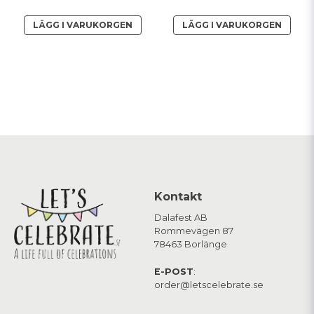
LÄGG I VARUKORGEN
LÄGG I VARUKORGEN
Kontakt
Dalafest AB
Rommevägen 87
78463 Borlänge
E-POST
:
order@letscelebrate.se