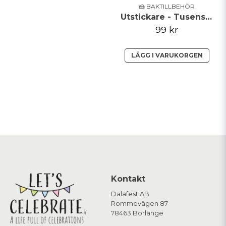
🍰 BAKTILLBEHÖR
Utstickare - Tusensköna, liljekonvalj, primula - set om 10
99 kr
LÄGG I VARUKORGEN
Kontakt
Dalafest AB
Rommevägen 87
78463 Borlänge