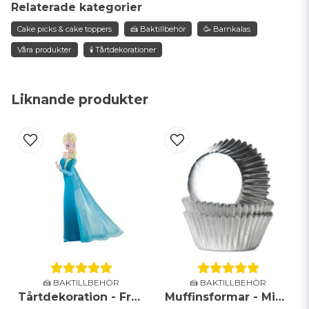
Fråga oss något om denna produkten...
Relaterade kategorier
Cake picks & cake toppers
🍰 Baktillbehör
🥳 Barnkalas
Våra produkter
🕯️ Tårtdekorationer
name
Namn
Liknande produkter
email
Mejladress
Ja, ni får publicera min fråga
🍰 BAKTILLBEHÖR
🍰 BAKTILLBEHÖR
Tårtdekoration - Frozen - Elsa
Muffinsformar - Mini - Metallic - Silver