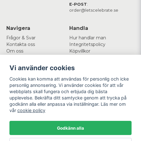
E-POST
:
order@letscelebrate.se
Navigera
Handla
Frågor & Svar
Hur handlar man
Kontakta oss
Integritetspolicy
Om oss
Köpvillkor
Cookies
Vi använder cookies
Mitt konto
Följ oss
Cookies kan komma att användas för personlig och icke
Logga in
Facebook
personlig annonsering. Vi använder cookies för att vår
Registrera dig
Instagram
webbplats skall fungera och erbjuda dig bästa
Glömt lösenord?
upplevelse. Bekräfta ditt samtycke genom att trycka på
godkänn alla eller anpassa via inställningar. Läs mer om
Betala enkelt
Vi levererar med
vår
cookie policy
Godkänn alla