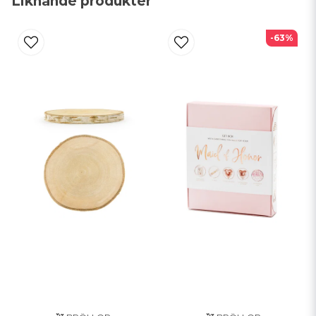
Liknande produkter
email
Mejladress
-63%
Ja, ni får publicera min fråga
Skicka fråga