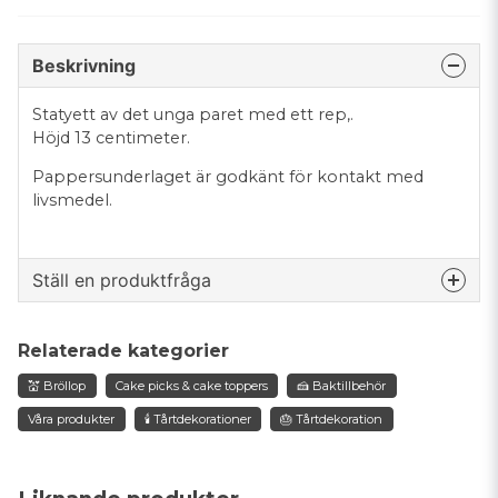
Beskrivning
Statyett av det unga paret med ett rep,.
Höjd 13 centimeter.
Pappersunderlaget är godkänt för kontakt med
livsmedel.
Ställ en produktfråga
question
Fråga oss något om denna produkten...
Relaterade kategorier
💒 Bröllop
Cake picks & cake toppers
🍰 Baktillbehör
Våra produkter
🕯️ Tårtdekorationer
🎂 Tårtdekoration
name
Namn