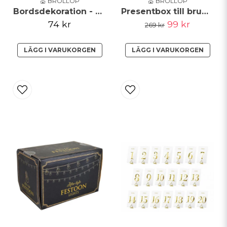
💒 BRÖLLOP
💒 BRÖLLOP
Bordsdekoration - Träskiva
Presentbox till brudtärna Partybox
74 kr
99 kr
269 kr
LÄGG I VARUKORGEN
LÄGG I VARUKORGEN