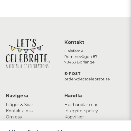
Kontakt
Dalafest AB
Rommevägen 87
78463 Borlänge
E-POST
:
order@letscelebrate.se
Navigera
Handla
Frågor & Svar
Hur handlar man
Kontakta oss
Integritetspolicy
Om oss
Köpvillkor
Cookies