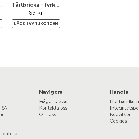
- 30,5cm - FunCakes
Tårtbricka - fyrkantig - blå - 30,5cm - FunCakes
69 kr
N
LÄGG I VARUKORGEN
Navigera
Handla
Frågor & Svar
Hur handlar 
 87
Kontakta oss
Integritetspo
ge
Om oss
Köpvillkor
Cookies
ebrate.se