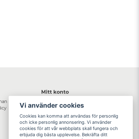
Mitt konto
man
Logga in
Vi använder cookies
licy
Registrera dig
Glömt lösenord?
Cookies kan komma att användas för personlig
och icke personlig annonsering. Vi använder
cookies för att vår webbplats skall fungera och
erbjuda dig bästa upplevelse. Bekräfta ditt