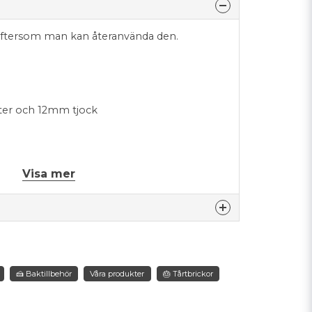
t eftersom man kan återanvända den.
eter och 12mm tjock
Visa mer
nna produkten...
🍰 Baktillbehör
Våra produkter
🎂 Tårtbrickor