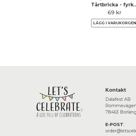
Tårtbricka - fyrkantig - grön 
69 kr
LÄGG I VARUKORGE
Kontakt
Dalafest AB
Rommevägen
78463 Borlän
E-POST
:
order@letscel