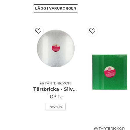
LÄGG I VARUKORGEN
🎂 TÅRTBRICKOR
Tårtbricka - Silver - 45,5cm - FunCakes
109 kr
Bevaka
🎂 TÅRTBRICKOR