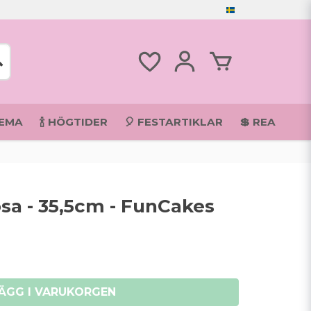
TEMA
🍾 HÖGTIDER
🎈 FESTARTIKLAR
💲 REA
osa - 35,5cm - FunCakes
ÄGG I VARUKORGEN