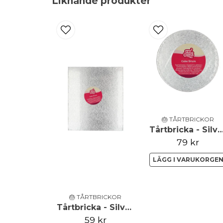
Liknande produkter
🎂 TÅRTBRICKOR
Tårtbricka - Silver - 38cm - Fu
79 kr
LÄGG I VARUKORGE
🎂 TÅRTBRICKOR
Tårtbricka - Silver - Rektangel - 35,5x30,5cm - FunCakes
59 kr