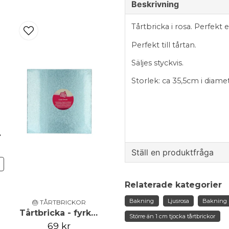
Beskrivning
Tårtbricka i rosa. Perfek
Perfekt till tårtan.
Säljes styckvis.
Storlek: ca 35,5cm i diam
nCakes
Ställ en produktfråga
N
question
Fråga oss något om de
Relaterade kategorier
Bakning
Ljusrosa
Bakning
🎂 TÅRTBRICKOR
Tårtbricka - fyrkantig - babyblå - 30,5cm - FunCakes
Större än 1 cm tjocka tårtbrickor
69 kr