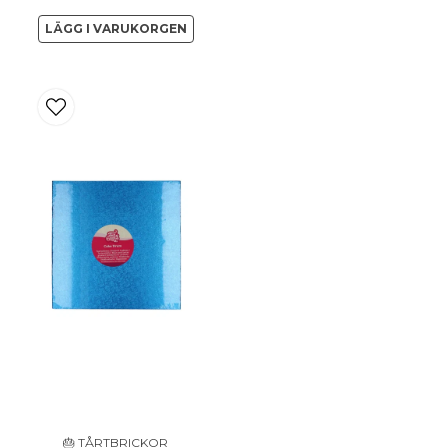
name
Namn
LÄGG I VARUKORGEN
Ja, ni får publicera 
🎂 TÅRTBRICKOR