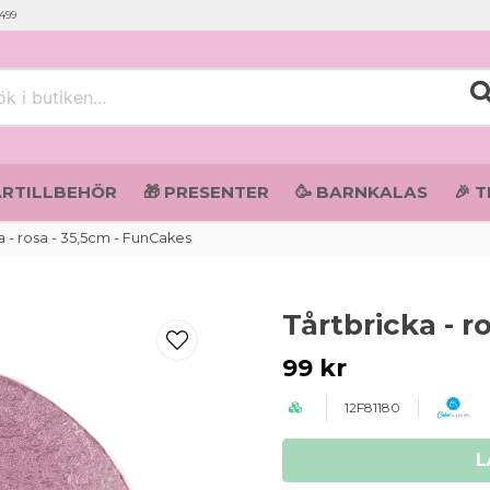
 499
i butiken...
ARTILLBEHÖR
🎁 PRESENTER
🥳 BARNKALAS
🎉 
a - rosa - 35,5cm - FunCakes
Tårtbricka - r
99 kr
12F81180
L