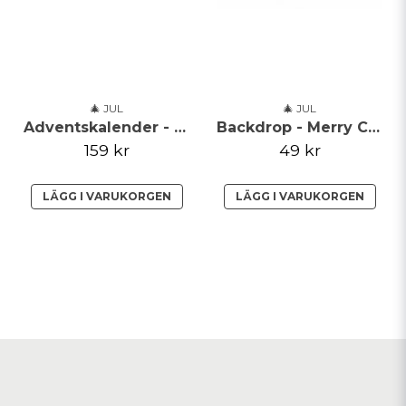
🎄 JUL
🎄 JUL
Adventskalender - Red/White Bags
Backdrop - Merry Christmas - Guld
159 kr
49 kr
LÄGG I VARUKORGEN
LÄGG I VARUKORGEN