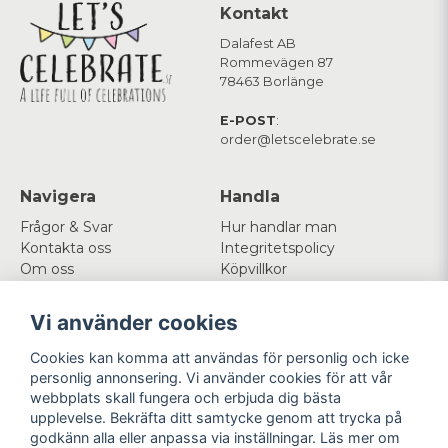
Kontakt
Dalafest AB
Rommevägen 87
78463 Borlänge
E-POST
:
order@letscelebrate.se
Navigera
Handla
Frågor & Svar
Hur handlar man
Kontakta oss
Integritetspolicy
Om oss
Köpvillkor
Cookies
Vi använder cookies
Mitt konto
Följ oss
Cookies kan komma att användas för personlig och icke
Logga in
Facebook
personlig annonsering. Vi använder cookies för att vår
Registrera dig
Instagram
webbplats skall fungera och erbjuda dig bästa
Glömt lösenord?
upplevelse. Bekräfta ditt samtycke genom att trycka på
godkänn alla eller anpassa via inställningar. Läs mer om
Betala enkelt
Vi levererar med