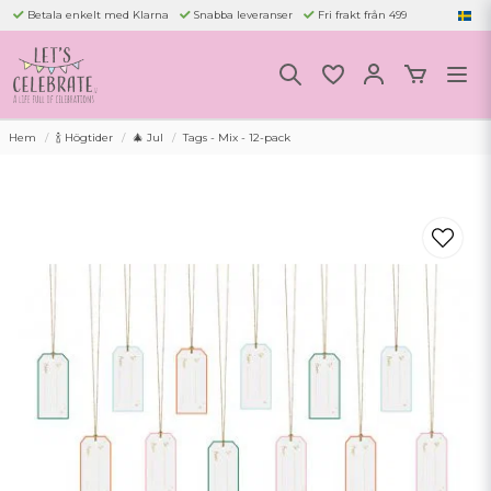
Betala enkelt med Klarna
Snabba leveranser
Fri frakt från 499
Hem
🍾 Högtider
🎄 Jul
Tags - Mix - 12-pack