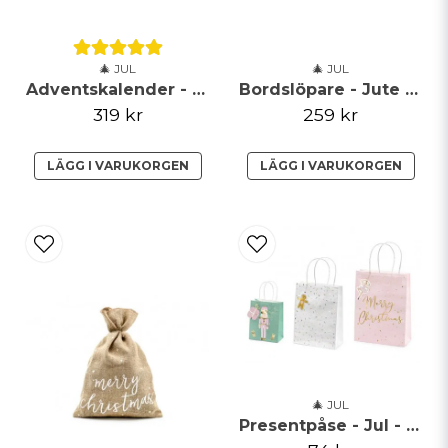
Skicka fråga
🎄 JUL
🎄 JUL
Adventskalender - Jutepåsar
Bordslöpare - Jute - Merry Christmas
319 kr
259 kr
LÄGG I VARUKORGEN
LÄGG I VARUKORGEN
🎄 JUL
Presentpåse - Jul - Rosa