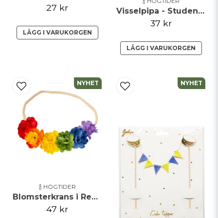
🍾 HÖGTIDER
27 kr
Visselpipa - Student - Silver
37 kr
LÄGG I VARUKORGEN
LÄGG I VARUKORGEN
NYHET
NYHET
🍾 HÖGTIDER
Blomsterkrans i Regnbågensfärger
47 kr