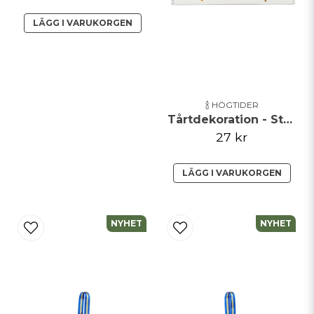
LÄGG I VARUKORGEN
🍾 HÖGTIDER
Tårtdekoration - Studentmössor och Flaggor
27 kr
LÄGG I VARUKORGEN
NYHET
NYHET