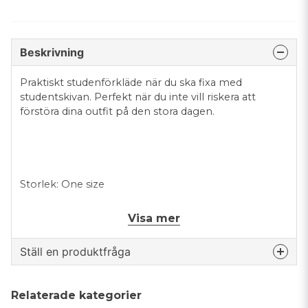
Beskrivning
Praktiskt studenförkläde när du ska fixa med
studentskivan. Perfekt när du inte vill riskera att
förstöra dina outfit på den stora dagen.
Storlek: One size
Färg: Transparent
Visa mer
Material: Plast
Ställ en produktfråga
Säljes styckvis
question
Fråga oss något om denna produkten...
Relaterade kategorier