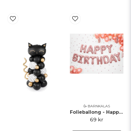
🥳 BARNKALAS
Folieballong - Happy Birthday - Roséguld
69 kr