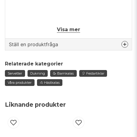
Visa mer
Mått: 33 x 33 cm
Ställ en produktfråga
question
Fråga oss något om denna produkten...
Relaterade kategorier
Servetter
Dukning
🥳 Barnkalas
🎈 Festartiklar
Våra produkter
🐴 Hästkalas
name
Namn
Liknande produkter
email
Mejladress