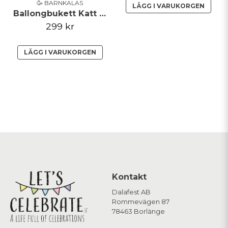
🥳 BARNKALAS
LÄGG I VARUKORGEN
Ballongbukett Katt Svart Vit Guld
299 kr
LÄGG I VARUKORGEN
Kontakt
Dalafest AB
Rommevägen 87
78463 Borlänge