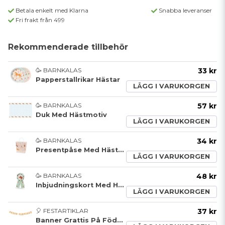
Betala enkelt med Klarna
Snabba leveranser
Fri frakt från 499
Rekommenderade tillbehör
🥳 BARNKALAS
33 kr
Papperstallrikar Hästar
LÄGG I VARUKORGEN
🥳 BARNKALAS
57 kr
Duk Med Hästmotiv
LÄGG I VARUKORGEN
🥳 BARNKALAS
34 kr
Presentpåse Med Hästar och Blommor
LÄGG I VARUKORGEN
🥳 BARNKALAS
48 kr
Inbjudningskort Med Hästmotiv
LÄGG I VARUKORGEN
🎈 FESTARTIKLAR
37 kr
Banner Grattis På Födelsedagen Hästar