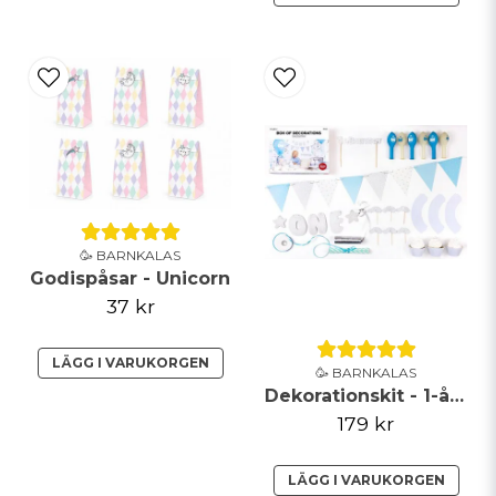
🥳 BARNKALAS
Godispåsar - Unicorn
37 kr
LÄGG I VARUKORGEN
🥳 BARNKALAS
Dekorationskit - 1-årsdag ljusblått & silver
179 kr
LÄGG I VARUKORGEN