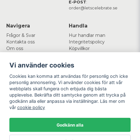
E-POST
:
order@letscelebrate.se
Navigera
Handla
Frågor & Svar
Hur handlar man
Kontakta oss
Integritetspolicy
Om oss
Köpvillkor
Cookies
Vi använder cookies
Mitt konto
Följ oss
Cookies kan komma att användas för personlig och icke
Logga in
Facebook
personlig annonsering. Vi använder cookies för att vår
Registrera dig
Instagram
webbplats skall fungera och erbjuda dig bästa
Glömt lösenord?
upplevelse. Bekräfta ditt samtycke genom att trycka på
godkänn alla eller anpassa via inställningar. Läs mer om
Betala enkelt
Vi levererar med
vår
cookie policy
Godkänn alla