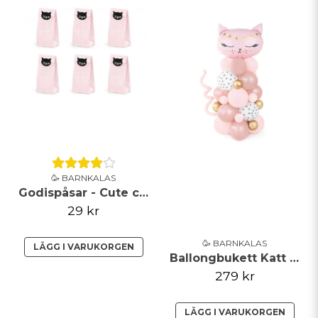
Ja, ni får publicera min fråga
Skicka fråga
🥳 BARNKALAS
Godispåsar - Cute cat
29 kr
🥳 BARNKALAS
LÄGG I VARUKORGEN
Ballongbukett Katt Rosa
279 kr
LÄGG I VARUKORGEN