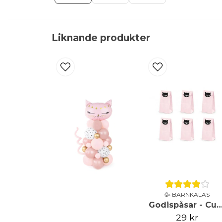
Liknande produkter
🥳 BARNKALAS
Godispåsar - Cute
29 kr