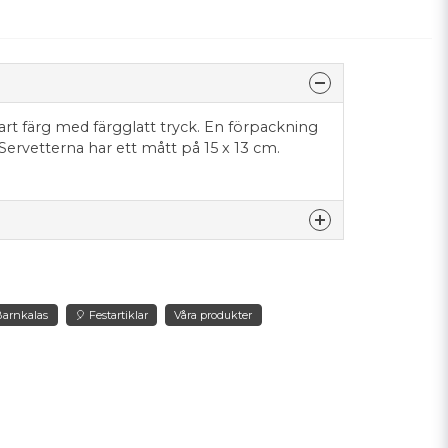
art färg med färgglatt tryck. En förpackning
 Servetterna har ett mått på 15 x 13 cm.
nna produkten...
Barnkalas
🎈 Festartiklar
Våra produkter
email
Mejladress