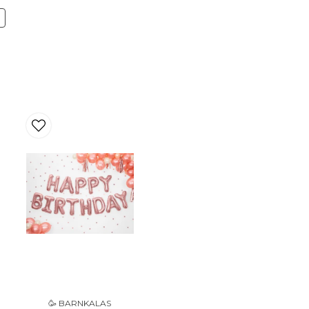
Ja, ni får publicera 
N
🥳 BARNKALAS