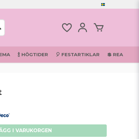
TEMA
🍾 HÖGTIDER
🎈 FESTARTIKLAR
💲 REA
t
ÄGG I VARUKORGEN