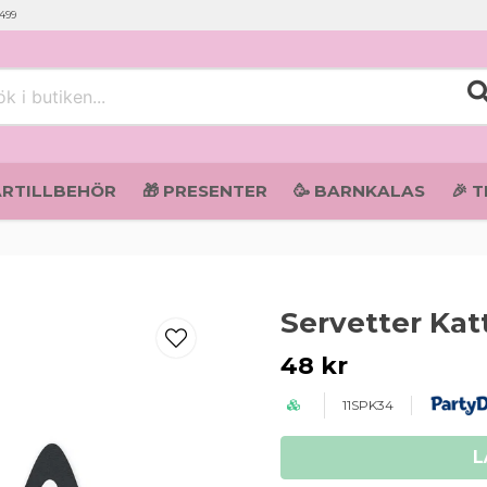
 499
i butiken...
ARTILLBEHÖR
🎁 PRESENTER
🥳 BARNKALAS
🎉 
Servetter Kat
48 kr
11SPK34
L