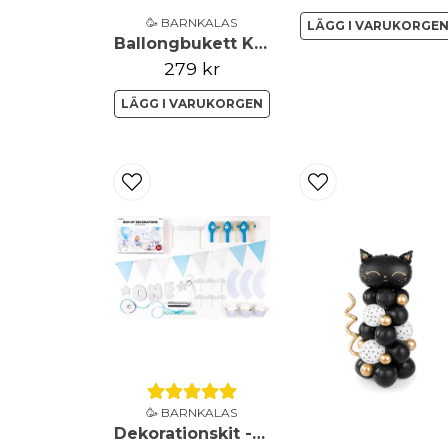
🥳 BARNKALAS
LÄGG I VARUKORGE
Ballongbukett Katt Rosa
279 kr
LÄGG I VARUKORGEN
🥳 BARNKALAS
Dekorationskit - 1-årsdag ljusblått & silver