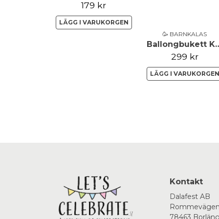
179 kr
LÄGG I VARUKORGEN
🥳 BARNKALAS
Ballongbukett Katt S
299 kr
LÄGG I VARUKORGE
Kontakt
Dalafest AB
Rommevägen
78463 Borlän