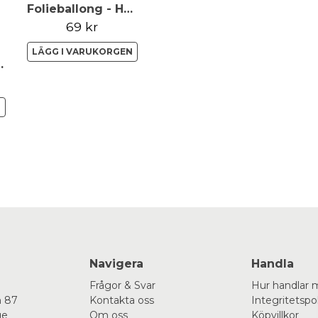
Folieballong - Happy Birthday - Roséguld
69 kr
LÄGG I VARUKORGEN
vart Vit Guld
N
Navigera
Handla
Frågor & Svar
Hur handlar 
 87
Kontakta oss
Integritetspo
ge
Om oss
Köpvillkor