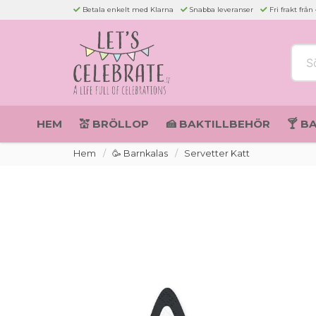
Betala enkelt med Klarna
Snabba leveranser
Fri frakt från
Sök 
HEM
💒 BRÖLLOP
🍰 BAKTILLBEHÖR
🍸 B
Hem
🥳 Barnkalas
Servetter Katt