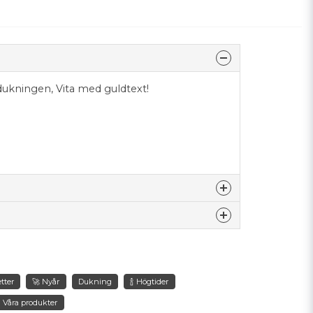
rsdukningen, Vita med guldtext!
nna produkten...
tter
🚀 Nyår
Dukning
🍾 Högtider
email
Mejladress
Våra produkter