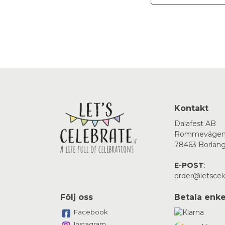
Kontakt
Dalafest AB
Rommevägen
78463 Borlän
E-POST
:
order@letscel
Följ oss
Betala enke
Facebook
Instagram