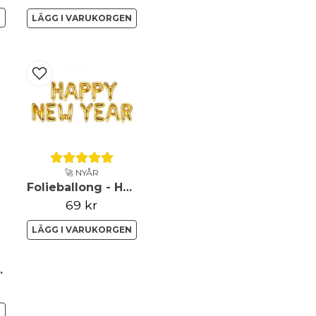
N
LÄGG I VARUKORGEN
Ja, ni får publicera 
🚀 NYÅR
Folieballong - Happy New Year
69 kr
LÄGG I VARUKORGEN
Celebrate
N