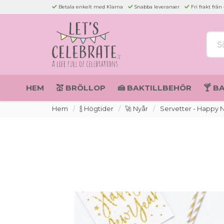
Betala enkelt med Klarna
Snabba leveranser
Fri frakt från
Sök 
HEM
💒 BRÖLLOP
🍰 BAKTILLBEHÖR
🍸 B
Hem
🍾 Högtider
🚀 Nyår
Servetter - Happy N