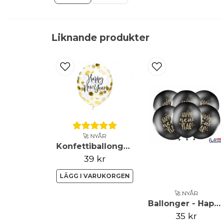
Liknande produkter
🚀 NYÅR
Konfettiballonger - Happy New Year
39 kr
LÄGG I VARUKORGEN
🚀 NYÅR
Ballonger - Happy New Year
35 kr