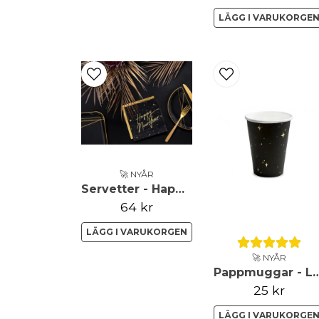
LÄGG I VARUKORGE
🚀 NYÅR
Servetter - Happy New Year - Svarta
64 kr
LÄGG I VARUKORGEN
🚀 NYÅR
Pappmuggar - Let's 
25 kr
LÄGG I VARUKORGE