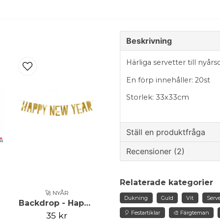
Beskrivning
Härliga servetter till nyå
En förp innehåller: 20st
Storlek: 33x33cm
Ställ en produktfråga
Recensioner (2)
question
Fråga oss något om de
Caroline
Relaterade kategorier
för 5 år sedan
🚀 NYÅR
Dukning
Guld
Vit
Serve
Backdrop - Happy New Year - Guld
name
Cissi
Namn
🎈 Festartiklar
🎨 Färgteman
35 kr
för 5 år sedan