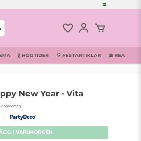
TEMA
🍾 HÖGTIDER
🎈 FESTARTIKLAR
💲 REA
appy New Year - Vita
2 omdömen
ÄGG I VARUKORGEN