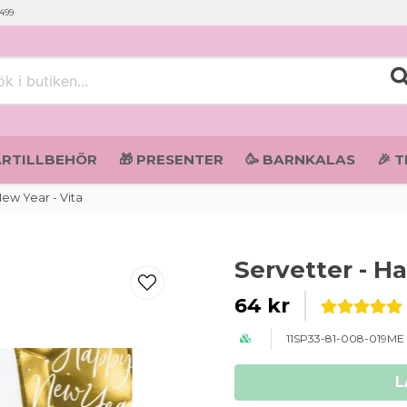
 499
i butiken...
ARTILLBEHÖR
🎁 PRESENTER
🥳 BARNKALAS
🎉 
ew Year - Vita
Servetter - H
64 kr
11SP33-81-008-019ME
L