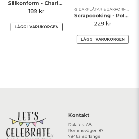
Silikonform - Charlotte**
🥮 BAKPLÅTAR & BAKFORMAR
189 kr
Scrapcooking - Polkagris
229 kr
LÄGG I VARUKORGEN
LÄGG I VARUKORGEN
Kontakt
Dalafest AB
Rommevägen 87
78463 Borlänge