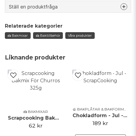
Kan innehålla spår
Ställ en produktfråga
av: gluten, ägg, jordnötter, soja, mjölk, nötter.
Förvaras på en sval, mörk plats.
question
Fråga oss något om denna produkten...
Relaterade kategorier
🍰 Bakmixar
🍰 Baktillbehör
Våra produkter
En förpackning innehåller 100g.
name
Namn
Liknande produkter
email
Mejladress
Ja, ni får publicera min fråga
🥮 BAKPLÅTAR & BAKFORMAR
🍰 BAKMIXAR
Chokladform - Jul - ScrapCooking
Scrapcooking Bakmix För Churros 325g
189 kr
62 kr