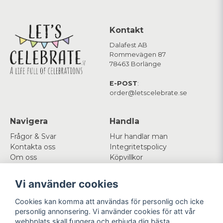
Kontakt
Dalafest AB
Rommevägen 87
78463 Borlänge
E-POST
:
order@letscelebrate.se
Navigera
Handla
Frågor & Svar
Hur handlar man
Kontakta oss
Integritetspolicy
Om oss
Köpvillkor
Cookies
Vi använder cookies
Mitt konto
Följ oss
Cookies kan komma att användas för personlig och icke
Logga in
Facebook
personlig annonsering. Vi använder cookies för att vår
Registrera dig
Instagram
webbplats skall fungera och erbjuda dig bästa