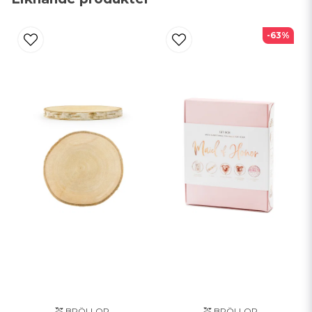
email
Mejladress
-63%
Ja, ni får publicera min fråga
Skicka fråga
💒 BRÖLLOP
💒 BRÖLLOP