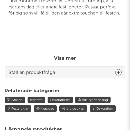
Fina mörkröda rosenblad. Perfekt till bröllop, alla
hjärtans dag eller andra festligheter. Passar perfekt
för dig som vill få till den där extra touchen till festen.
Visa mer
En påse innehåller: 100st rosenblad
Ställ en produktfråga
question
Fråga oss något om denna produkten...
Relaterade kategorier
💒 Bröllop
Konfetti
Dekorationer
😍 Alla hjärtans dag
🎈 Festartiklar
🤶 Mors dag
Våra produkter
🌷 Dekoration
name
Namn
Liknande produkter