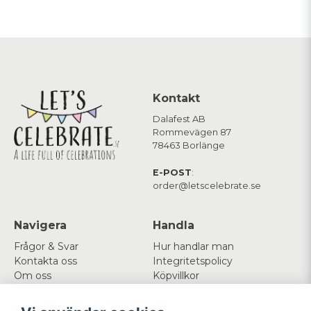
Kontakt
Dalafest AB
Rommevägen 87
78463 Borlänge
E-POST
:
order@letscelebrate.se
Navigera
Handla
Frågor & Svar
Hur handlar man
Kontakta oss
Integritetspolicy
Om oss
Köpvillkor
Cookies