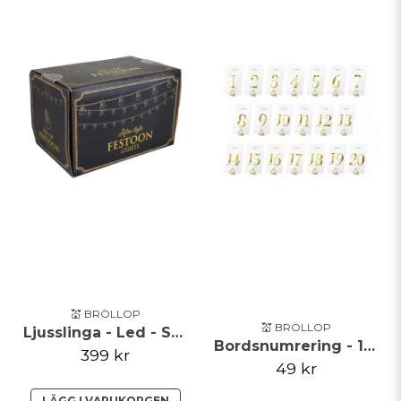
💒 BRÖLLOP
💒 BRÖLLOP
Ljusslinga - Led - Svart
Bordsnumrering - 1-20 - Clear/Guld
399 kr
49 kr
LÄGG I VARUKORGEN