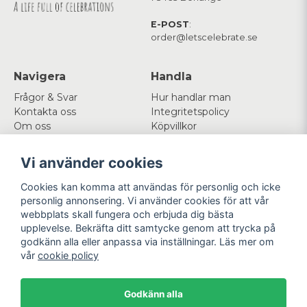
E-POST
:
order@letscelebrate.se
Navigera
Handla
Frågor & Svar
Hur handlar man
Kontakta oss
Integritetspolicy
Om oss
Köpvillkor
Cookies
Vi använder cookies
Mitt konto
Följ oss
Cookies kan komma att användas för personlig och icke
Logga in
Facebook
personlig annonsering. Vi använder cookies för att vår
Registrera dig
Instagram
webbplats skall fungera och erbjuda dig bästa
Glömt lösenord?
upplevelse. Bekräfta ditt samtycke genom att trycka på
godkänn alla eller anpassa via inställningar. Läs mer om
Betala enkelt
Vi levererar med
vår
cookie policy
Godkänn alla