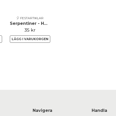
🎈 FESTARTIKLAR
Serpentiner - Holographic - Röd
35 kr
N
LÄGG I VARUKORGEN
Navigera
Handla