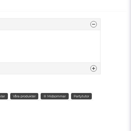
nna produkten...
klar
Våra produkter
🌞 Midsommar
Partytutor
email
Mejladress