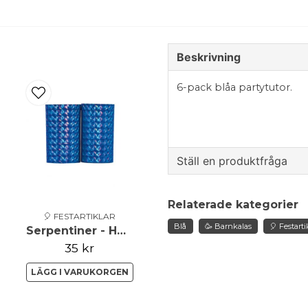
Beskrivning
6-pack blåa partytutor.
Ställ en produktfråga
question
Fråga oss något om de
Relaterade kategorier
🎈 FESTARTIKLAR
Blå
🥳 Barnkalas
🎈 Festarti
Serpentiner - Holographic - Blå
35 kr
name
Namn
LÄGG I VARUKORGEN