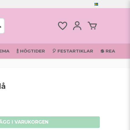
TEMA
🍾 HÖGTIDER
🎈 FESTARTIKLAR
💲 REA
lå
ÄGG I VARUKORGEN