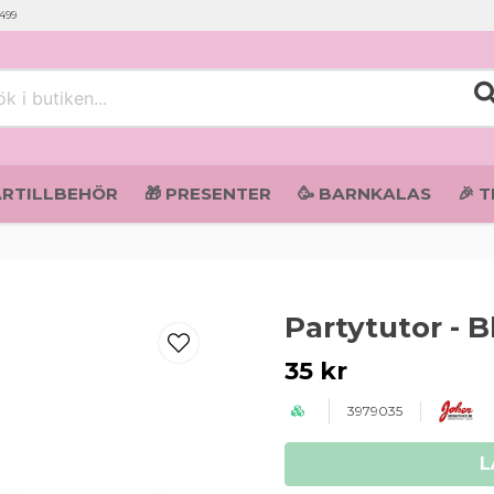
 499
i butiken...
ARTILLBEHÖR
🎁 PRESENTER
🥳 BARNKALAS
🎉 
Partytutor - B
35 kr
3979035
L