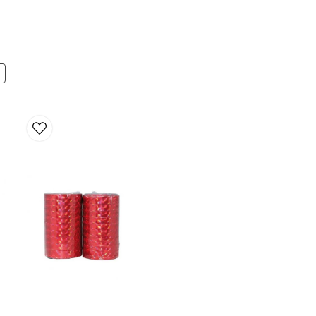
Ja, ni får publicera 
N