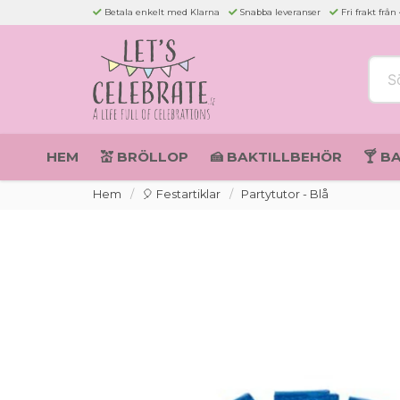
Betala enkelt med Klarna
Snabba leveranser
Fri frakt från
Sök 
HEM
💒 BRÖLLOP
🍰 BAKTILLBEHÖR
🍸 B
Hem
🎈 Festartiklar
Partytutor - Blå