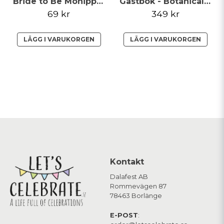
Bride to Be Möhippa Party Solglasögon
Gästbok - Botanical Wedding - 4 i rad
69 kr
349 kr
LÄGG I VARUKORGEN
LÄGG I VARUKORGEN
Kontakt
Dalafest AB
Rommevägen 87
78463 Borlänge
E-POST
: