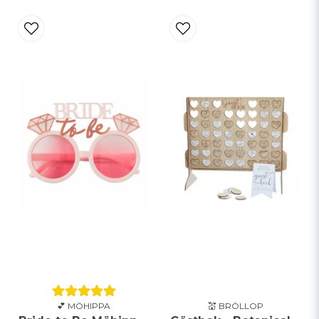
💕 MÖHIPPA
💒 BRÖLLOP