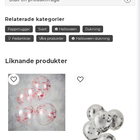
question
Fråga oss något om denna produkten...
Relaterade kategorier
Pappmuggar
Svart
🎃 Halloween
Dukning
🎈 Festartiklar
Våra produkter
🎃 Halloween-dukning
name
Namn
Liknande produkter
email
Mejladress
Ja, ni får publicera min fråga