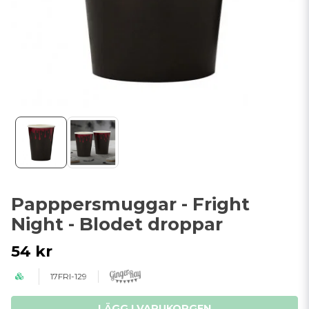
Papppersmuggar - Fright
Night - Blodet droppar
54 kr
17FRI-129
LÄGG I VARUKORGEN