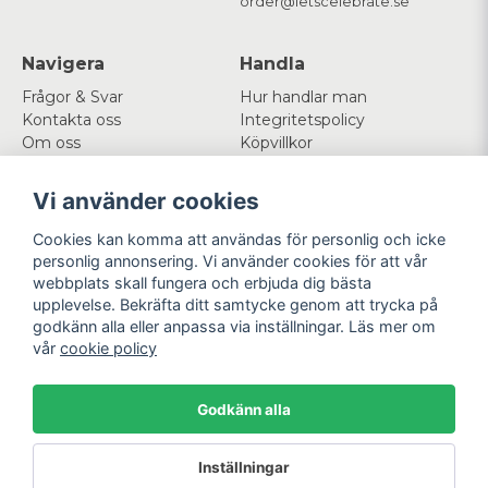
order@letscelebrate.se
Navigera
Handla
Frågor & Svar
Hur handlar man
Kontakta oss
Integritetspolicy
Om oss
Köpvillkor
Cookies
Vi använder cookies
Mitt konto
Följ oss
Cookies kan komma att användas för personlig och icke
Logga in
Facebook
personlig annonsering. Vi använder cookies för att vår
Registrera dig
Instagram
webbplats skall fungera och erbjuda dig bästa
Glömt lösenord?
upplevelse. Bekräfta ditt samtycke genom att trycka på
godkänn alla eller anpassa via inställningar. Läs mer om
Betala enkelt
Vi levererar med
vår
cookie policy
Godkänn alla
Powered by Nyehandel AB
Inställningar