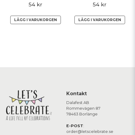
54 kr
54 kr
LÄGG I VARUKORGEN
LÄGG I VARUKORGEN
Kontakt
Dalafest AB
Rommevägen 87
78463 Borlänge
E-POST
:
order@letscelebrate.se