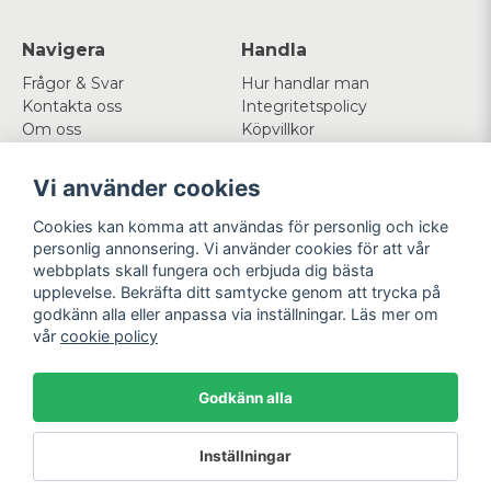
Navigera
Handla
Frågor & Svar
Hur handlar man
Kontakta oss
Integritetspolicy
Om oss
Köpvillkor
Cookies
Vi använder cookies
Mitt konto
Följ oss
Cookies kan komma att användas för personlig och icke
Logga in
Facebook
personlig annonsering. Vi använder cookies för att vår
Registrera dig
Instagram
webbplats skall fungera och erbjuda dig bästa
Glömt lösenord?
upplevelse. Bekräfta ditt samtycke genom att trycka på
godkänn alla eller anpassa via inställningar. Läs mer om
Betala enkelt
Vi levererar med
vår
cookie policy
Godkänn alla
Powered by Nyehandel AB
Inställningar