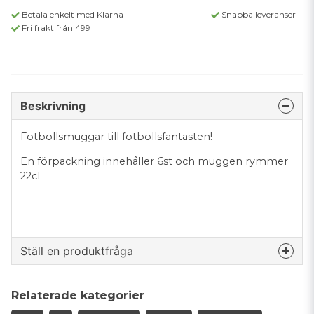
Betala enkelt med Klarna
Snabba leveranser
Fri frakt från 499
Beskrivning
Fotbollsmuggar till fotbollsfantasten!
En förpackning innehåller 6st och muggen rymmer
22cl
Ställ en produktfråga
question
Fråga oss något om denna produkten...
Relaterade kategorier