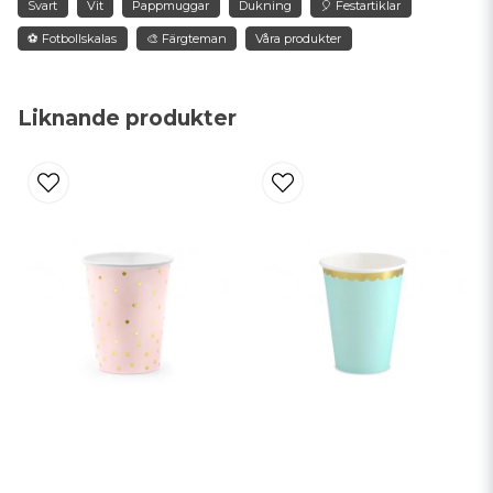
Svart
Vit
Pappmuggar
Dukning
🎈 Festartiklar
⚽️ Fotbollskalas
🎨 Färgteman
Våra produkter
name
Namn
Liknande produkter
email
Mejladress
Ja, ni får publicera min fråga
Skicka fråga