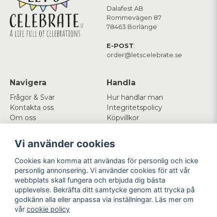
Dalafest AB
Rommevägen 87
78463 Borlänge
E-POST
:
order@letscelebrate.se
Navigera
Handla
Frågor & Svar
Hur handlar man
Kontakta oss
Integritetspolicy
Om oss
Köpvillkor
Cookies
Vi använder cookies
Mitt konto
Följ oss
Cookies kan komma att användas för personlig och icke
Logga in
Facebook
personlig annonsering. Vi använder cookies för att vår
Registrera dig
Instagram
webbplats skall fungera och erbjuda dig bästa
Glömt lösenord?
upplevelse. Bekräfta ditt samtycke genom att trycka på
godkänn alla eller anpassa via inställningar. Läs mer om
Betala enkelt
Vi levererar med
vår
cookie policy