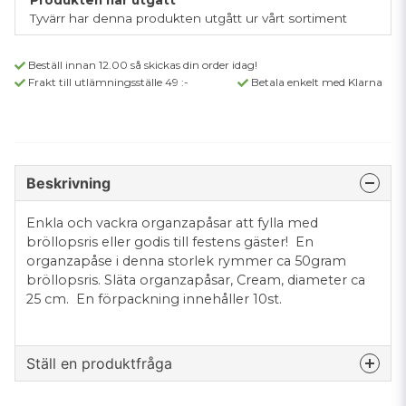
Produkten har utgått
Tyvärr har denna produkten utgått ur vårt sortiment
Beställ innan 12.00 så skickas din order idag!
Frakt till utlämningsställe 49 :-
Betala enkelt med Klarna
Beskrivning
Enkla och vackra organzapåsar att fylla med
bröllopsris eller godis till festens gäster! En
organzapåse i denna storlek rymmer ca 50gram
bröllopsris. Släta organzapåsar, Cream, diameter ca
25 cm. En förpackning innehåller 10st.
Ställ en produktfråga
question