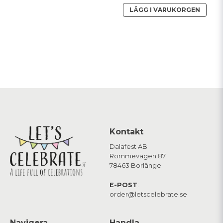
LÄGG I VARUKORGEN
Kontakt
Dalafest AB
Rommevägen 87
78463 Borlänge
E-POST
:
order@letscelebrate.se
Navigera
Handla