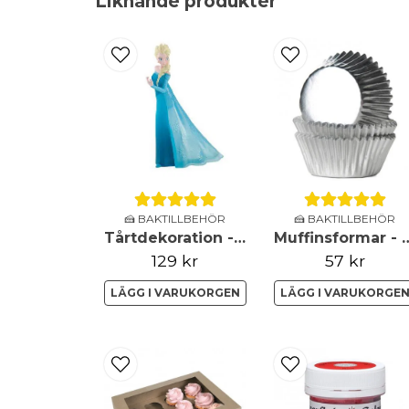
Liknande produkter
🍰 BAKTILLBEHÖR
🍰 BAKTILLBEHÖR
Tårtdekoration - Frozen - Elsa
Muffinsformar - Mini - M
129 kr
57 kr
LÄGG I VARUKORGEN
LÄGG I VARUKORGE