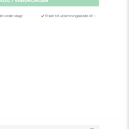
ÄGG I VARUKORGEN
din order idag!
Frakt till utlämningsställe 49 :-