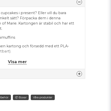
a cupcakes i present? Eller vill du bara
nkelt sätt? Förpacka dem i denna
 of Marie. Kartongen är stabil och har ett
t.
nimuffins
nnen kartong och försedd med ett PLA-
tbart).
ytbar och därför lämplig för återvinning.
Visa mer
nna produkten...
satser
llbehör
📦 Boxar
Våra produkter