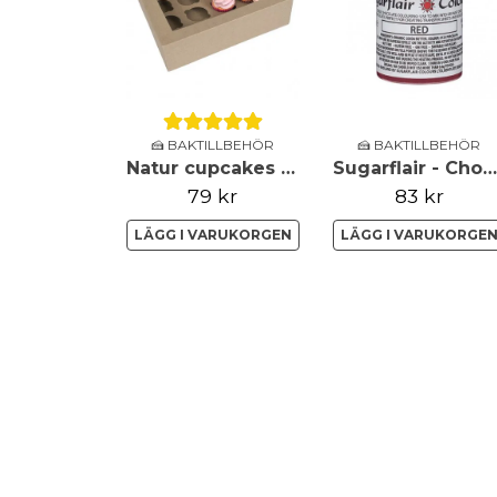
🍰 BAKTILLBEHÖR
🍰 BAKTILLBEHÖR
Natur cupcakes boxar - 12st - House of Marie
Sugarflair - Chokladfärg - Röd - 35g
79 kr
83 kr
LÄGG I VARUKORGEN
LÄGG I VARUKORGE