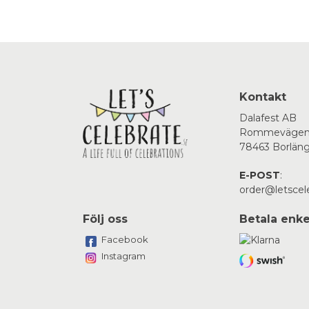
Kontakt
Dalafest AB
Rommevägen
78463 Borlän
E-POST
:
order@letscel
Följ oss
Betala enke
Facebook
Instagram