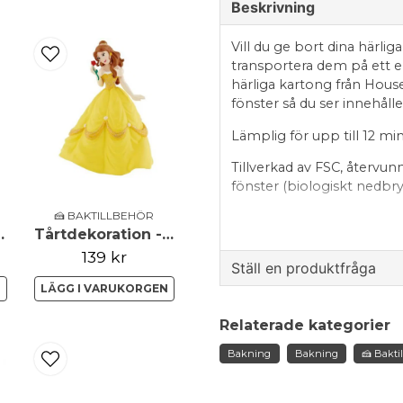
Beskrivning
Vill du ge bort dina härlig
transportera dem på ett e
härliga kartong från House
fönster så du ser innehålle
Lämplig för upp till 12 mi
Tillverkad av FSC, återvu
fönster (biologiskt nedbry
🍰 BAKTILLBEHÖR
Denna är biologiskt nedbr
etallic - Silver
Tårtdekoration - Belle
Storlek: ca
139 kr
Ställ en produktfråga
22.9 x 16.5 x 9 m
N
LÄGG I VARUKORGEN
question
Fråga oss något om de
Innehåller 2 lådor och 2 in
Relaterade kategorier
Bakning
Bakning
🍰 Bakti