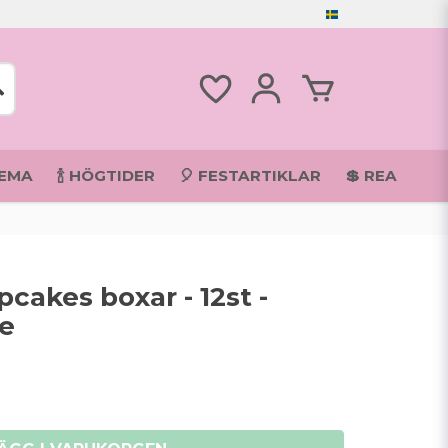
TEMA
🍾 HÖGTIDER
🎈 FESTARTIKLAR
💲 REA
cakes boxar - 12st -
ie