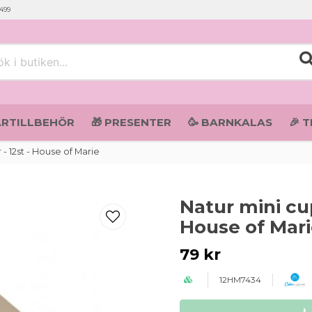
 499
i butiken...
ARTILLBEHÖR
🎁 PRESENTER
🥳 BARNKALAS
🎉 
- 12st - House of Marie
Natur mini cup
House of Mar
79 kr
12HM7434