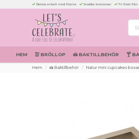
Betala enkelt med Klarna
Snabba leveranser
Fri frakt från
Sök 
HEM
💒 BRÖLLOP
🍰 BAKTILLBEHÖR
🍸 B
Hem
🍰 Baktillbehör
Natur mini cupcakes boxar 