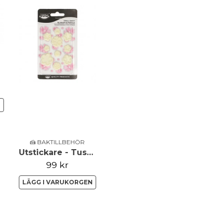
name
Namn
Ja, ni får publicera 
N
🍰 BAKTILLBEHÖR
Utstickare - Tusensköna, liljekonvalj, primula - set om 10
99 kr
LÄGG I VARUKORGEN