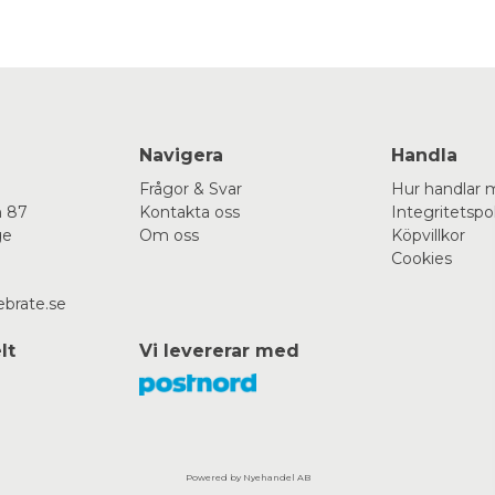
Navigera
Handla
Frågor & Svar
Hur handlar 
 87
Kontakta oss
Integritetspo
ge
Om oss
Köpvillkor
Cookies
ebrate.se
lt
Vi levererar med
Powered by Nyehandel AB