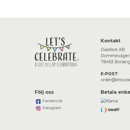
Kontakt
Dalafest AB
Rommevägen
78463 Borlän
E-POST
:
order@letscel
Följ oss
Betala enke
Facebook
Instagram