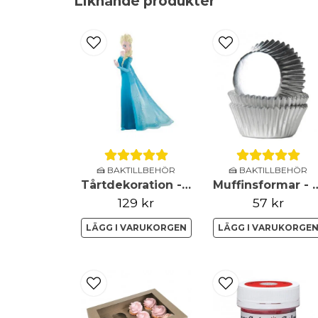
Liknande produkter
🍰 BAKTILLBEHÖR
🍰 BAKTILLBEHÖR
Tårtdekoration - Frozen - Elsa
Muffinsformar - Mini - M
129 kr
57 kr
LÄGG I VARUKORGEN
LÄGG I VARUKORGE