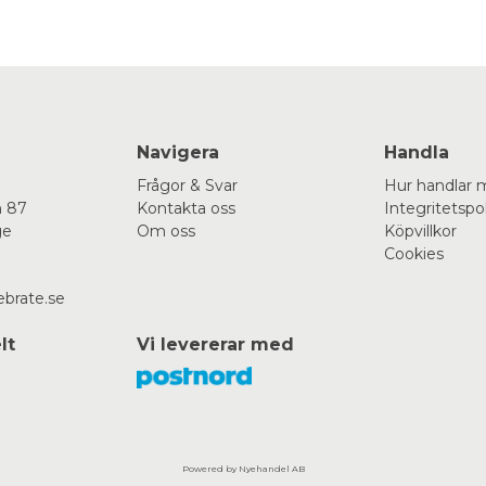
Navigera
Handla
Frågor & Svar
Hur handlar 
 87
Kontakta oss
Integritetspo
ge
Om oss
Köpvillkor
Cookies
ebrate.se
lt
Vi levererar med
Powered by Nyehandel AB