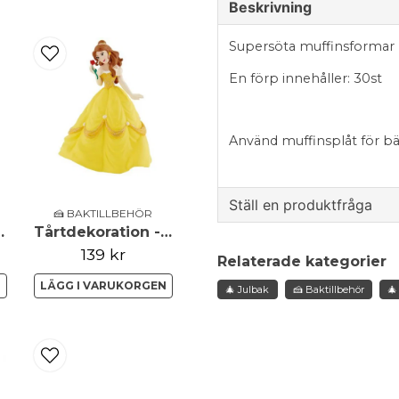
Beskrivning
Supersöta muffinsforma
En förp innehåller: 30st
Använd muffinsplåt för bäs
Ställ en produktfråga
🍰 BAKTILLBEHÖR
etallic - Silver
Tårtdekoration - Belle
question
Fråga oss något om de
139 kr
Relaterade kategorier
N
LÄGG I VARUKORGEN
🎄 Julbak
🍰 Baktillbehör
🎄
name
Namn