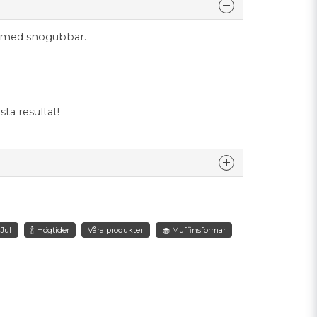
r med snögubbar.
ta resultat!
nna produkten...
 Jul
🍾 Högtider
Våra produkter
🧁 Muffinsformar
email
Mejladress