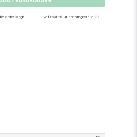
ÄGG I VARUKORGEN
din order idag!
Frakt till utlämningsställe 49 :-