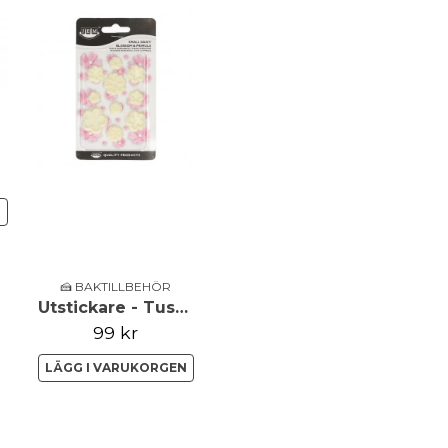
Ja, ni får publicera 
N
🍰 BAKTILLBEHÖR
Utstickare - Tusensköna, liljekonvalj, primula - set om 10
99 kr
LÄGG I VARUKORGEN