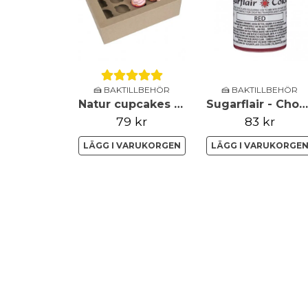
🍰 BAKTILLBEHÖR
🍰 BAKTILLBEHÖR
Natur cupcakes boxar - 12st - House of Marie
Sugarflair - Chokladfärg - Röd - 35g
79 kr
83 kr
LÄGG I VARUKORGEN
LÄGG I VARUKORGE