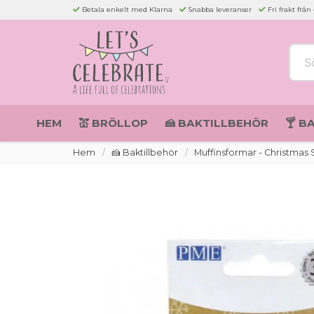
Betala enkelt med Klarna
Snabba leveranser
Fri frakt från
Sök 
HEM
💒 BRÖLLOP
🍰 BAKTILLBEHÖR
🍸 B
Hem
🍰 Baktillbehör
Muffinsformar - Christma