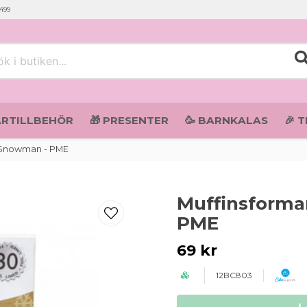
 499
i butiken...
ARTILLBEHÖR
🎁 PRESENTER
🥳 BARNKALAS
🎉 
s Snowman - PME
Muffinsforma
PME
69 kr
12BC803