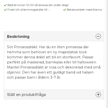
Beställ innan 12.00 så skickas din order idag!
Frakt till utlämningsställe 49 :-
Betala enkelt med Klarna
Beskrivning
Söt Prinsessdräkt. Har du en liten prinsessa där
hemma som behöver en ny majestätisk look
kommer denna dräkt att bli en storfavorit. Passar
perfekt på maskerad, barnkalas eller till halloween.
Mantel Prinsessdräkt är rosa och dekorerad med små
stjärnor. Den har även ett guldigt band vid halsen
och passar barn i åldern 3-7 år.
Ställ en produktfråga
question
Fråga oss något om denna produkten...