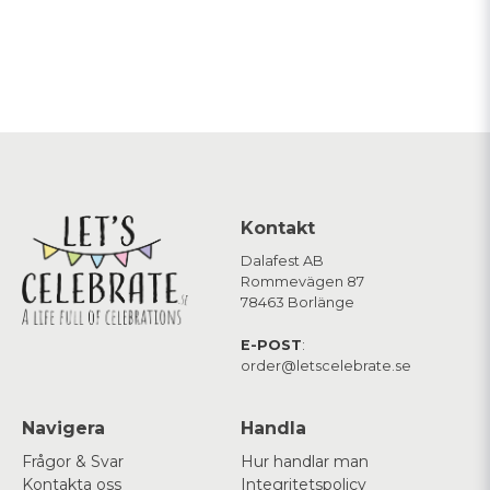
Kontakt
Dalafest AB
Rommevägen 87
78463 Borlänge
E-POST
:
order@letscelebrate.se
Navigera
Handla
Frågor & Svar
Hur handlar man
Kontakta oss
Integritetspolicy