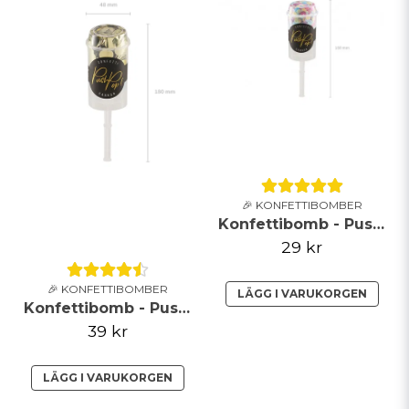
Ja, ni får publicera min fråga
Skicka fråga
🎉 KONFETTIBOMBER
Konfettibomb - Push pop - Mix
29 kr
🎉 KONFETTIBOMBER
LÄGG I VARUKORGEN
Konfettibomb - Push pop - Guld
39 kr
LÄGG I VARUKORGEN