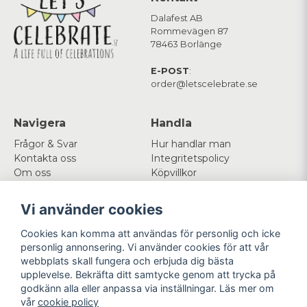
Dalafest AB
Rommevägen 87
78463 Borlänge
E-POST
:
order@letscelebrate.se
Navigera
Handla
Frågor & Svar
Hur handlar man
Kontakta oss
Integritetspolicy
Om oss
Köpvillkor
Cookies
Vi använder cookies
Mitt konto
Följ oss
Cookies kan komma att användas för personlig och icke
Logga in
Facebook
personlig annonsering. Vi använder cookies för att vår
Registrera dig
Instagram
webbplats skall fungera och erbjuda dig bästa
Glömt lösenord?
upplevelse. Bekräfta ditt samtycke genom att trycka på
godkänn alla eller anpassa via inställningar. Läs mer om
Betala enkelt
Vi levererar med
vår
cookie policy