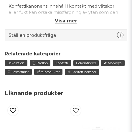
Konfettikanonens innehåll i kontakt med vätskor
eller fukt kan orsaka missfärgning av ytan som den
kommer i kontakt med.
Visa mer
Ställ en produktfråga
question
Fråga oss något om denna produkten...
Relaterade kategorier
Dekoration
💒 Bröllop
Konfetti
Dekorationer
💕 Möhippa
🎈 Festartiklar
Våra produkter
🎉 Konfettibomber
name
Namn
Liknande produkter
email
Mejladress