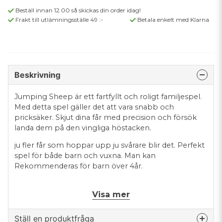
Beställ innan 12.00 så skickas din order idag!
Frakt till utlämningsställe 49 :-
Betala enkelt med Klarna
Beskrivning
Jumping Sheep är ett fartfyllt och roligt familjespel.
Med detta spel gäller det att vara snabb och
pricksäker. Skjut dina får med precision och försök
landa dem på den vingliga höstacken.
ju fler får som hoppar upp ju svårare blir det. Perfekt
spel för både barn och vuxna. Man kan
Rekommenderas för barn över 4år.
Visa mer
Ställ en produktfråga
Antal spelare: 2-4