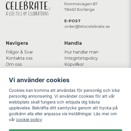
Rommevägen 87
78463 Borlänge
E-POST
:
order@letscelebrate.se
Navigera
Handla
Frågor & Svar
Hur handlar man
Kontakta oss
Integritetspolicy
Om oss
Köpvillkor
Cookies
Vi använder cookies
Mitt konto
Följ oss
Cookies kan komma att användas för personlig och icke
Logga in
Facebook
personlig annonsering. Vi använder cookies för att vår
Registrera dig
Instagram
webbplats skall fungera och erbjuda dig bästa
Glömt lösenord?
upplevelse. Bekräfta ditt samtycke genom att trycka på
godkänn alla eller anpassa via inställningar. Läs mer om
Betala enkelt
Vi levererar med
vår
cookie policy