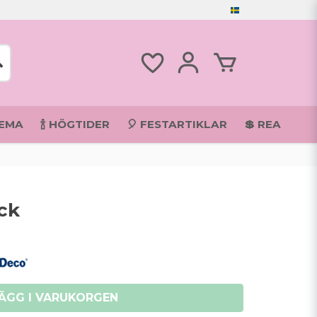
TEMA
🍾 HÖGTIDER
🎈 FESTARTIKLAR
💲 REA
ack
ÄGG I VARUKORGEN