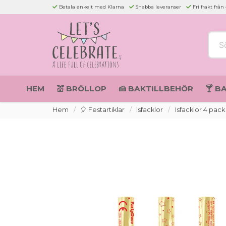
Betala enkelt med Klarna
Snabba leveranser
Fri frakt från
Sök 
HEM
💒 BRÖLLOP
🍰 BAKTILLBEHÖR
🍸 B
Hem
🎈 Festartiklar
Isfacklor
Isfacklor 4 pack