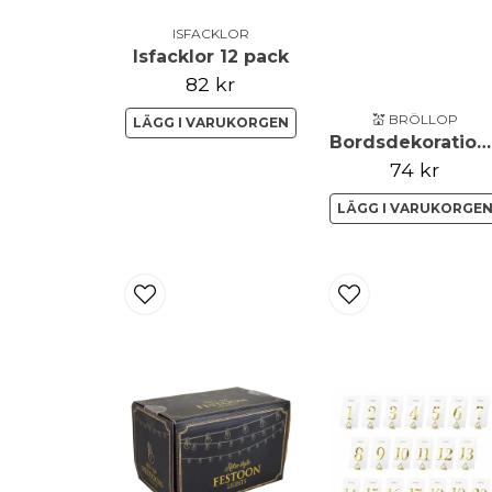
ISFACKLOR
Isfacklor 12 pack
82 kr
💒 BRÖLLOP
LÄGG I VARUKORGEN
Bordsdekoration - Träskiva
74 kr
LÄGG I VARUKORGE