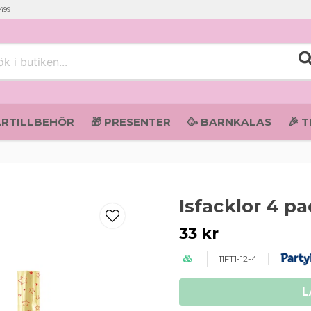
 499
i butiken...
ARTILLBEHÖR
🎁 PRESENTER
🥳 BARNKALAS
🎉 
Isfacklor 4 p
33 kr
11FT1-12-4
L