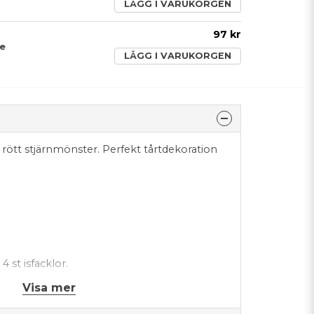
LÄGG I VARUKORGEN
97 kr
de
LÄGG I VARUKORGEN
 rött stjärnmönster. Perfekt tårtdekoration
 st isfacklor.
Visa mer