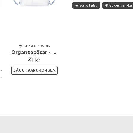
🦔 Sonic kalas
🕷️ Spiderman-kal
🎊 BRÖLLOPSRIS
Organzapåsar - Silver 10-pack
41 kr
LÄGG I VARUKORGEN
N