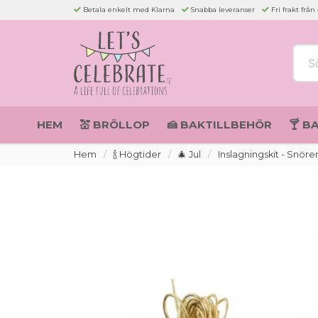
Betala enkelt med Klarna
Snabba leveranser
Fri frakt från
Sök 
HEM
💒 BRÖLLOP
🍰 BAKTILLBEHÖR
🍸 B
Hem
🍾 Högtider
🎄 Jul
Inslagningskit - Snören