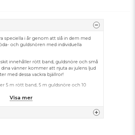
xtra speciella i år genom att slå in dem med
, röda- och guldsnören med individuella
skit innehåller rött band, guldsnöre och små
h dina vänner kommer att njuta av julens ljud
ter med dessa vackra bjällror!
ler 5 m rött band, 5 m guldsnöre och 10
Visa mer
nna produkten...