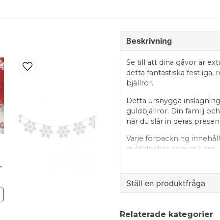
Beskrivning
Se till att dina gåvor är e
detta fantastiska festliga
bjällror.
Detta ursnygga inslagning
guldbjällror. Din familj oc
när du slår in deras presen
Varje förpackning innehål
guldklockor som är 1 cm
as Cheers
Ställ en produktfråga
N
question
Fråga oss något om de
Relaterade kategorier