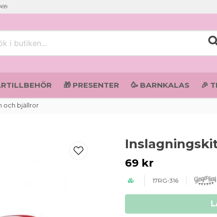
 499
i butiken...
ARTILLBEHÖR
🎁 PRESENTER
🥳 BARNKALAS
🎉 
 och bjällror
Inslagningskit
69 kr
17RG-316
L