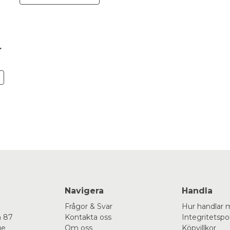
 Christmas
N
Navigera
Handla
Frågor & Svar
Hur handlar 
 87
Kontakta oss
Integritetspo
ge
Om oss
Köpvillkor