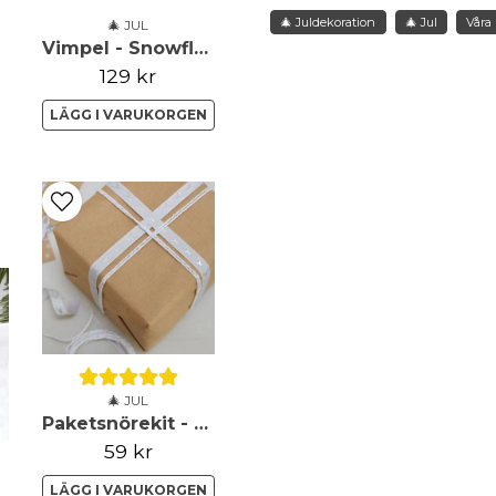
🎄 Juldekoration
🎄 Jul
Våra
🎄 JUL
Vimpel - Snowflake
129 kr
name
Namn
LÄGG I VARUKORGEN
Ja, ni får publicera 
🎄 JUL
Paketsnörekit - Christmas Metallics
59 kr
LÄGG I VARUKORGEN