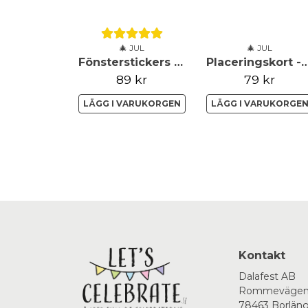
🎄 JUL
🎄 JUL
Fönsterstickers - Let It Snow - Merry Christmas
Placeringskort - Kransar - Rustic
89 kr
79 kr
LÄGG I VARUKORGEN
LÄGG I VARUKORGE
Kontakt
Dalafest AB
Rommevägen
78463 Borlän