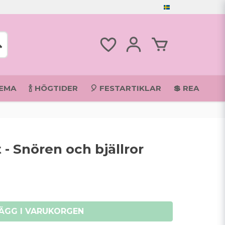
TEMA
🍾 HÖGTIDER
🎈 FESTARTIKLAR
💲 REA
 - Snören och bjällror
ÄGG I VARUKORGEN