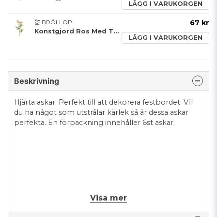
LÄGG I VARUKORGEN
💒 BRÖLLOP
67 kr
Konstgjord Ros Med Två Knoppar Puderrosa
LÄGG I VARUKORGEN
Beskrivning
Hjärta askar. Perfekt till att dekorera festbordet. Vill
du ha något som utstrålar kärlek så är dessa askar
perfekta. En förpackning innehåller 6st askar.
Mått: 5.5x18x5.5 cm.
Visa mer