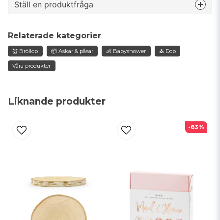
Ställ en produktfråga
question
Fråga oss något om denna produkten...
Relaterade kategorier
💒 Bröllop
📦 Askar & påsar
👶 Babyshower
⛪ Dop
Våra produkter
name
Namn
Liknande produkter
email
Mejladress
-63%
Ja, ni får publicera min fråga