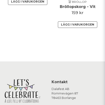
LÄGG I VARUKORGEN
💒 BRÖLLOP
Bröllopskorg - Vit
159 kr
LÄGG I VARUKORGEN
Kontakt
Dalafest AB
Rommevägen 87
78463 Borlänge