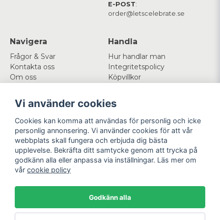
E-POST
:
order@letscelebrate.se
Navigera
Handla
Frågor & Svar
Hur handlar man
Kontakta oss
Integritetspolicy
Om oss
Köpvillkor
Cookies
Vi använder cookies
Mitt konto
Följ oss
Cookies kan komma att användas för personlig och icke
Logga in
Facebook
personlig annonsering. Vi använder cookies för att vår
Registrera dig
Instagram
webbplats skall fungera och erbjuda dig bästa
Glömt lösenord?
upplevelse. Bekräfta ditt samtycke genom att trycka på
godkänn alla eller anpassa via inställningar. Läs mer om
Betala enkelt
Vi levererar med
vår
cookie policy
Godkänn alla