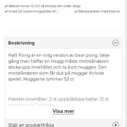
Beställ innan 12.00 så skickas din order idag!
Frakt till utlämningsställe 49 :-
Betala enkelt med Klarna
Beskrivning
Hatt Pong är en rolig version av bear pong. Varje
gång man träffar en mugg måste motståndaren
dricka upp innehållet och ta bort muggen. Den
motståndaren som får slut på muggar förlorar
spelet. Muggarna rymmer 53 cl.
Paketet innehåller: 2 st uppblåsbara hattar, 12 st
muggar och 2 st bollar
Visa mer
Ställ en produktfråga