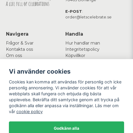
E-POST
:
order@letscelebrate.se
Navigera
Handla
Frågor & Svar
Hur handlar man
Kontakta oss
Integritetspolicy
Om oss
Köpvillkor
Cookies
Vi använder cookies
Mitt konto
Följ oss
Cookies kan komma att användas för personlig och icke
Logga in
Facebook
personlig annonsering. Vi använder cookies för att vår
Registrera dig
Instagram
webbplats skall fungera och erbjuda dig bästa
Glömt lösenord?
upplevelse. Bekräfta ditt samtycke genom att trycka på
godkänn alla eller anpassa via inställningar. Läs mer om
Betala enkelt
Vi levererar med
vår
cookie policy
Godkänn alla