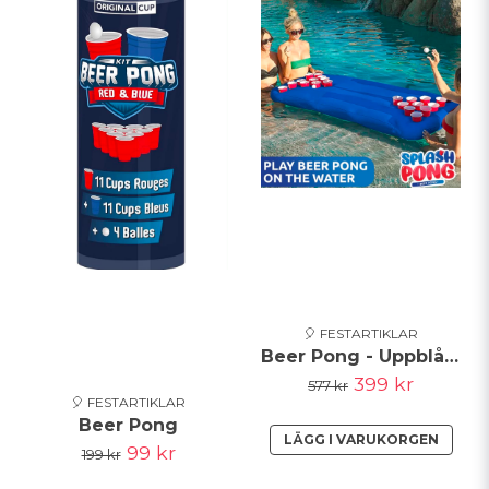
🎈 FESTARTIKLAR
Beer Pong - Uppblåsbart
399 kr
577 kr
🎈 FESTARTIKLAR
Beer Pong
LÄGG I VARUKORGEN
99 kr
199 kr