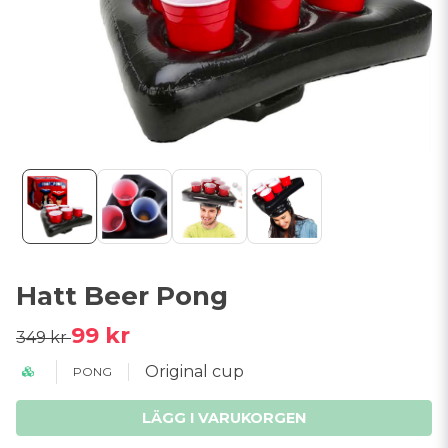
Hatt Beer Pong
99 kr
349 kr
Original cup
PONG
LÄGG I VARUKORGEN