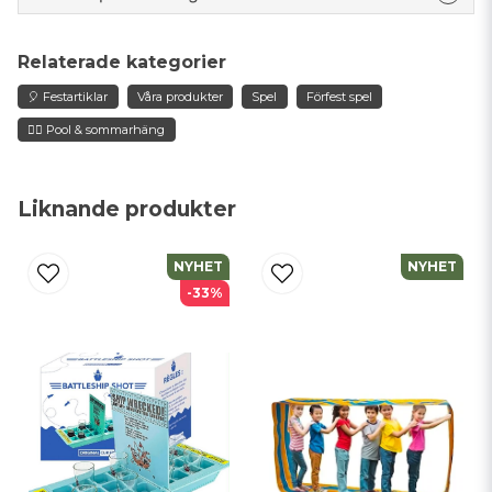
question
Fråga oss något om denna produkten...
Relaterade kategorier
🎈 Festartiklar
Våra produkter
Spel
Förfest spel
🏊‍♂️ Pool & sommarhäng
name
Namn
Liknande produkter
email
Mejladress
NYHET
NYHET
-33%
Ja, ni får publicera min fråga