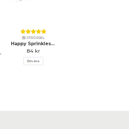
🎂 STRÖSSEL
Happy Sprinkles - Strössel - Happy Ever After - 90g
84 kr
l Strands - 90g
Bevaka