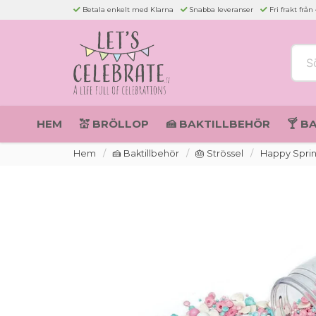
Betala enkelt med Klarna
Snabba leveranser
Fri frakt från
Sök 
HEM
💒 BRÖLLOP
🍰 BAKTILLBEHÖR
🍸 B
Hem
🍰 Baktillbehör
🎂 Strössel
Happy Sprink