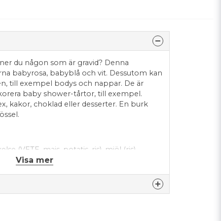
änner du någon som är gravid? Denna
erna babyrosa, babyblå och vit. Dessutom kan
ixen, till exempel bodys och nappar. De är
ekorera baby shower-tårtor, till exempel.
ex, kakor, choklad eller desserter. En burk
rössel.
lse (VETE, majs, potatis, ris), mjöl (ris),
Visa mer
s), glukossirap, helmjölkspulver, kakaosmör,
, E133, E141, E172), arom, naturlig
niljsmak, ytbehandlingsmedel (E901, E903,
 (E414), emulgeringsmedel (lecitin (SOY),
salt. Kan innehålla spår av NUTS.
nna produkten...
al: 413; KJ: 1747; fett: 4,8 g; varav mättat fett: