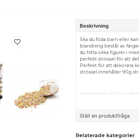
Beskrivning
Ska du föda barn eller k
blandning består av färg
du hitta olika figurer i m
perfekt strössel för att d
Perfekt för att dekorera k
strössel innehåller 90g st
Ingredienser: Socker, stärke
vegetabiliska oljor (solro
kakaomassa, färgämne (E120
vaniljarom, konstgjord va
Ställ en produktfråga
E904), förtjockningsmedel
E473), släppmedel (E555), 
question
Fråga oss något om de
Relaterade kategorier
Näringsinnehåll per 100g: kc