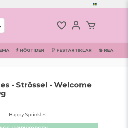
TEMA
🍾 HÖGTIDER
🎈 FESTARTIKLAR
💲 REA
es - Strössel - Welcome
0g
Happy Sprinkles