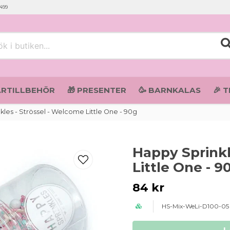
 499
i butiken...
ARTILLBEHÖR
🎁 PRESENTER
🥳 BARNKALAS
🎉 
les - Strössel - Welcome Little One - 90g
Happy Sprinkl
Little One - 9
84 kr
HS-Mix-WeLi-D100-05