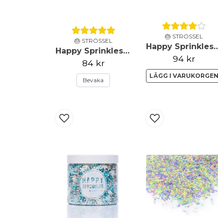
🎂 STRÖSSEL
🎂 STRÖSSEL
Happy Sprinkles - Strössel - Cel
Happy Sprinkles - Strössel - Pastel Vibes - 90g
94 kr
84 kr
LÄGG I VARUKORGE
Bevaka