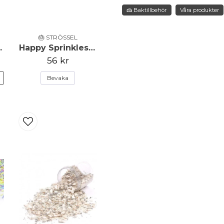
Näringsinnehåll per 100g: kc
🍰 Baktillbehör
Våra produkter
5,1g; kolhydrater: 87,6g; var
name
🎂 STRÖSSEL
Namn
ebrations - 90g
Happy Sprinkles - Strössel - Rainbow Strands - 90g
56 kr
N
Bevaka
Ja, ni får publicera 