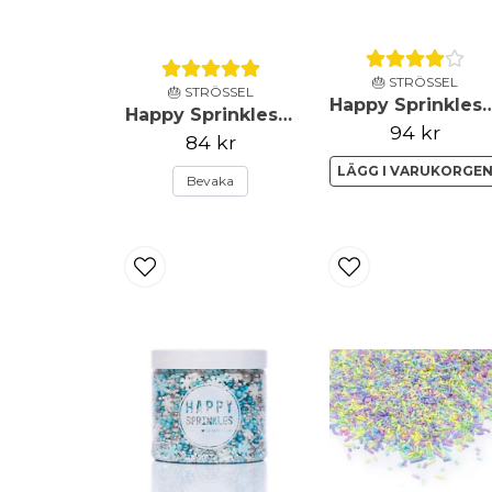
🎂 STRÖSSEL
🎂 STRÖSSEL
Happy Sprinkles - Strössel - Cel
Happy Sprinkles - Strössel - Pastel Vibes - 90g
94 kr
84 kr
LÄGG I VARUKORGE
Bevaka