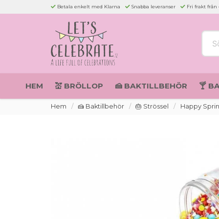
Betala enkelt med Klarna
Snabba leveranser
Fri frakt från
Sök 
HEM
💒 BRÖLLOP
🍰 BAKTILLBEHÖR
🍸 B
Hem
🍰 Baktillbehör
🎂 Strössel
Happy Sprink