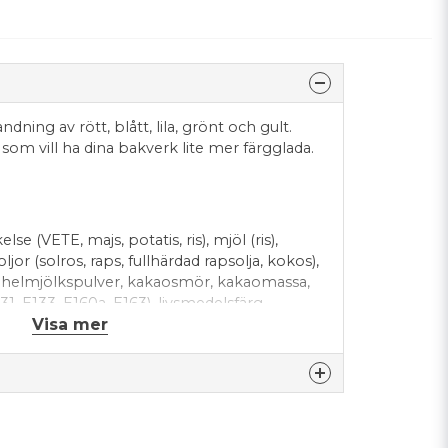
ning av rött, blått, lila, grönt och gult.
 som vill ha dina bakverk lite mer färgglada.
lse (VETE, majs, potatis, ris), mjöl (ris),
or (solros, raps, fullhärdad rapsolja, kokos),
, helmjölkspulver, kakaosmör, kakaomassa,
1, E133, E160a, E163), livsmedelsfärg
Visa mer
, morotsjuice, rädisa, citron, spirulina), arom,
handlingsmedel (E901, E903, E904),
 emulgeringsmedel (lecitin (solros, SOJA),
 salt). Kan innehålla spår av nötter.
nna produkten...