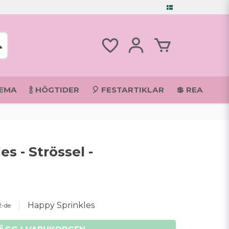
TEMA
🍾 HÖGTIDER
🎈 FESTARTIKLAR
💲 REA
s - Strössel -
Happy Sprinkles
2-de