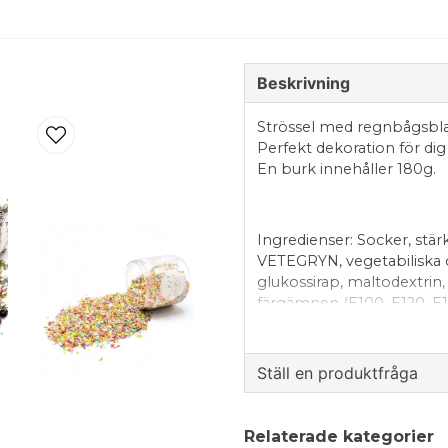
Beskrivning
Strössel med regnbågsbland
Perfekt dekoration för dig
En burk innehåller 180g.
Ingredienser: Socker, stärke
VETEGRYN, vegetabiliska olj
glukossirap, maltodextrin
färgämnen (E100, E120, E13
(koncentrat av svarta vinbär
naturlig vaniljarom, ytbe
förtjockningsmedel (E414),
Ställ en produktfråga
E473), släppmedel (E553b),
question
Fråga oss något om de
Relaterade kategorier