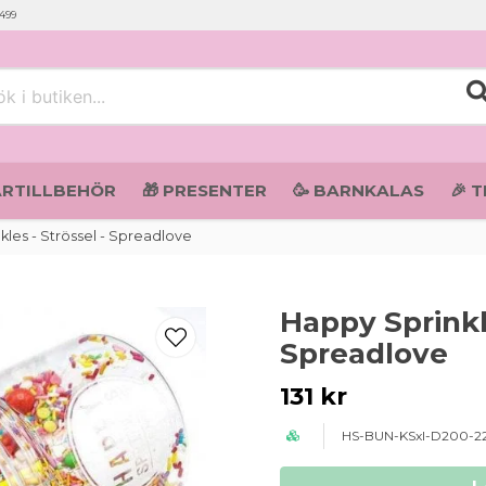
 499
i butiken...
ARTILLBEHÖR
🎁 PRESENTER
🥳 BARNKALAS
🎉 
les - Strössel - Spreadlove
Happy Sprinkle
Spreadlove
131 kr
HS-BUN-KSxl-D200-2