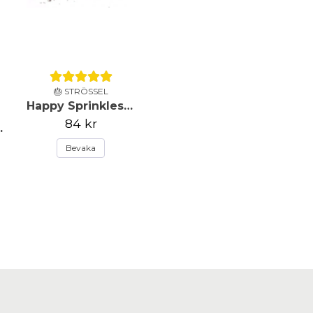
🎂 STRÖSSEL
Happy Sprinkles - Strössel - Happy Ever After - 90g
84 kr
l Strands - 90g
Bevaka