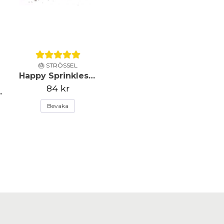
🎂 STRÖSSEL
Happy Sprinkles - Strössel - Happy Ever After - 90g
84 kr
l Strands - 90g
Bevaka