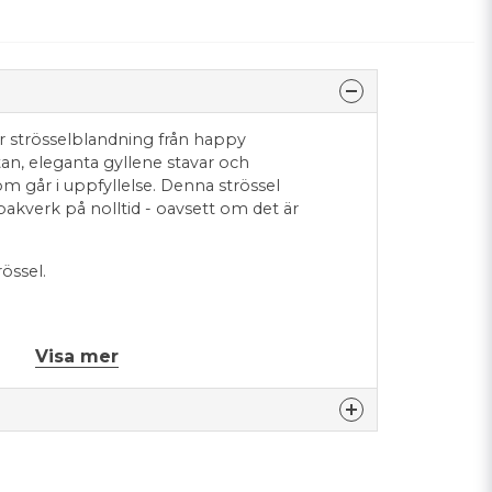
er strösselblandning från happy
rtan, eleganta gyllene stavar och
m går i uppfyllelse. Denna strössel
 bakverk på nolltid - oavsett om det är
össel.
lse (VETE, majs, potatis, ris), mjöl (VETE, ris),
Visa mer
or (solros, raps, fullhärdad rapsolja, kokos),
rtsockersirap, helmjölkspulver, kakaosmör,
0, E120, E160a, E172, E174), livsmedelsfärg
a vinbär, rädisa), arom, naturlig vaniljarom,
 E903, E904), förtjockningsmedel (E414),
nna produkten...
solros, SOJA), E473), gelatin (nötkött),