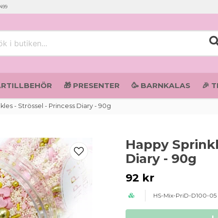
 499
i butiken...
ARTILLBEHÖR
🎁 PRESENTER
🥳 BARNKALAS
🎉 
les - Strössel - Princess Diary - 90g
Happy Sprinkle
Diary - 90g
92 kr
HS-Mix-PriD-D100-05