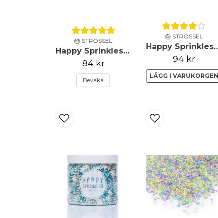
🎂 STRÖSSEL
🎂 STRÖSSEL
Happy Sprinkles - Strössel - Cel
Happy Sprinkles - Strössel - Pastel Vibes - 90g
94 kr
84 kr
LÄGG I VARUKORGE
Bevaka