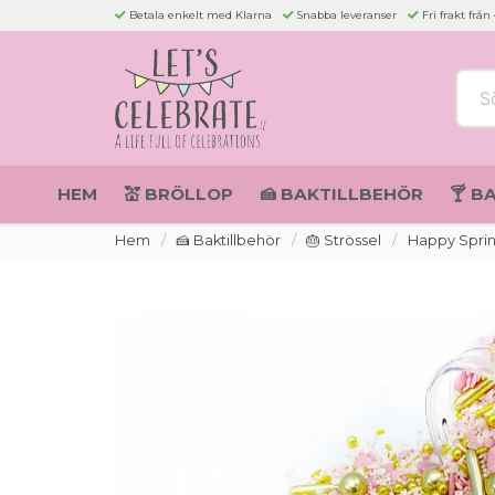
Betala enkelt med Klarna
Snabba leveranser
Fri frakt från
Sök 
HEM
💒 BRÖLLOP
🍰 BAKTILLBEHÖR
🍸 B
Hem
🍰 Baktillbehör
🎂 Strössel
Happy Sprink