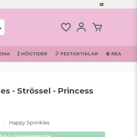
TEMA
🍾 HÖGTIDER
🎈 FESTARTIKLAR
💲 REA
s - Strössel - Princess
Happy Sprinkles