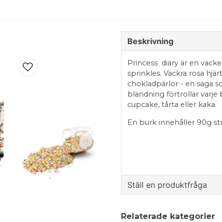
Beskrivning
Princess diary är en vack
sprinkles. Vackra rosa hjä
chokladpärlor - en saga so
blandning förtrollar varje
cupcake, tårta eller kaka.
En burk innehåller 90g str
Ingredienser: Socker, stärke
VETEGRYN, vegetabiliska olj
glukossirap, dextros, inve
Ställ en produktfråga
kakaomassa, färgämne (E10
(koncentrat av äpple, svart
question
ytbehandlingsmedel (E901,
Fråga oss något om de
Relaterade kategorier
emulgeringsmedel (lecitin (