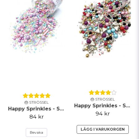
Skicka fråga
🎂 STRÖSSEL
🎂 STRÖSSEL
Happy Sprinkles - Strössel - Celebrations - 90g
Happy Sprinkles - Strössel - Pastel Vibes - 90g
94 kr
84 kr
LÄGG I VARUKORGEN
Bevaka