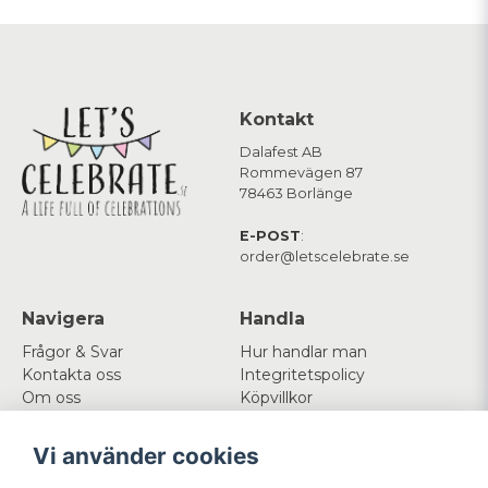
Kontakt
Dalafest AB
Rommevägen 87
78463 Borlänge
E-POST
:
order@letscelebrate.se
Navigera
Handla
Frågor & Svar
Hur handlar man
Kontakta oss
Integritetspolicy
Om oss
Köpvillkor
Cookies
Vi använder cookies
Mitt konto
Följ oss