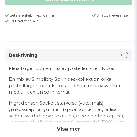
Betala enkelt med Klarna
Snabba leveranser
Fri frakt från 499
Beskrivning
Flera färger och en mix av pasteller - ren lycka.
En mix av Simplicity Sprinkles-kollektion olika
pastellfärger, perfekt för att dekorarera bakverken
med till t ex Unicorn-temat!
Ingredienser: Socker, stärkelse (vete, majs),
glukossirap, färgämnen (äppelkoncentrat, rädisa,
safflor, svarta vinbär, spirulina, citron, rödbetorjuice),
vegetabilisk olja (kokos, raps), glasmedel (E901). Kan
Visa mer
innehålla spår av soja och nötter.