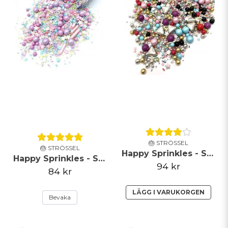
Skicka fråga
🎂 STRÖSSEL
🎂 STRÖSSEL
Happy Sprinkles - Strössel - Celebrations - 90g
Happy Sprinkles - Strössel - Pastel Vibes - 90g
94 kr
84 kr
LÄGG I VARUKORGEN
Bevaka