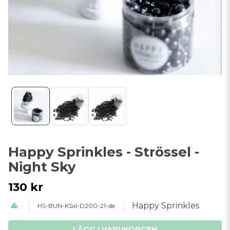
Happy Sprinkles - Strössel -
Night Sky
130 kr
Happy Sprinkles
HS-BUN-KSxl-D200-21-de
LÄGG I VARUKORGEN