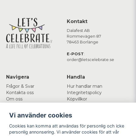
Kontakt
Dalafest AB
Rommevägen 87
78463 Borlänge
E-POST
:
order@letscelebrate.se
Navigera
Handla
Frågor & Svar
Hur handlar man
Kontakta oss
Integritetspolicy
Om oss
Köpvillkor
Cookies
Vi använder cookies
Mitt konto
Följ oss
Cookies kan komma att användas för personlig och icke
Logga in
Facebook
personlig annonsering. Vi använder cookies för att vår
Registrera dig
Instagram