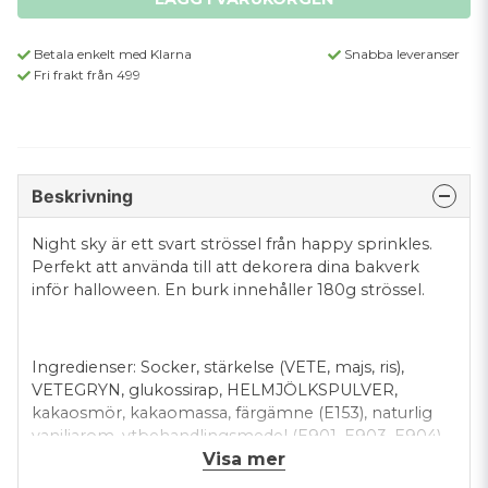
Betala enkelt med Klarna
Snabba leveranser
Fri frakt från 499
Beskrivning
Night sky är ett svart strössel från happy sprinkles.
Perfekt att använda till att dekorera dina bakverk
inför halloween. En burk innehåller 180g strössel.
Ingredienser: Socker, stärkelse (VETE, majs, ris),
VETEGRYN, glukossirap, HELMJÖLKSPULVER,
kakaosmör, kakaomassa, färgämne (E153), naturlig
vaniljarom, ytbehandlingsmedel (E901, E903, E904),
Visa mer
förtjockningsmedel (E414), emulgeringsmedel
(lecitiner (SOJA), E473), salt. Kan innehålla spår av