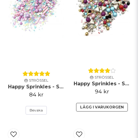
Skicka fråga
🎂 STRÖSSEL
🎂 STRÖSSEL
Happy Sprinkles - Strössel - Celebrations - 90g
Happy Sprinkles - Strössel - Pastel Vibes - 90g
94 kr
84 kr
LÄGG I VARUKORGEN
Bevaka