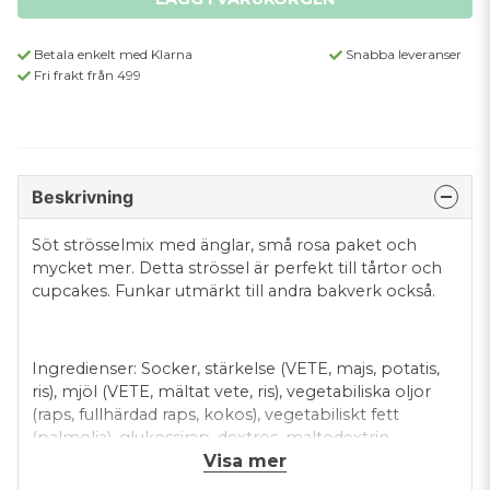
Betala enkelt med Klarna
Snabba leveranser
Fri frakt från 499
Beskrivning
Söt strösselmix med änglar, små rosa paket och
mycket mer. Detta strössel är perfekt till tårtor och
cupcakes. Funkar utmärkt till andra bakverk också.
Ingredienser: Socker, stärkelse (VETE, majs, potatis,
ris), mjöl (VETE, mältat vete, ris), vegetabiliska oljor
(raps, fullhärdad raps, kokos), vegetabiliskt fett
(palmolja), glukossirap, dextros, maltodextrin,
Visa mer
helmjölkspulver, kakaosmör, kakaomassa, färgämne
(E100, E120, E160a, E162, E163, E172, E174),