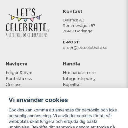
Kontakt
Dalafest AB
Rommevägen 87
78463 Borlänge
E-POST
:
order@letscelebrate.se
Navigera
Handla
Frågor & Svar
Hur handlar man
Kontakta oss
Integritetspolicy
Om oss
Köpvillkor
Cookies
Vi använder cookies
Mitt konto
Följ oss
Cookies kan komma att användas för personlig och icke
Logga in
Facebook
personlig annonsering. Vi använder cookies för att vår
Registrera dig
Instagram
webbplats skall fungera och erbjuda dig bästa
Glömt lösenord?
upplevelse. Bekräfta ditt samtycke genom att trycka på