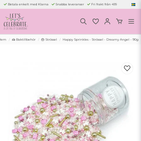
Betala enkelt med Klarna
Snabba leveranser
Fri frakt från 499
Hem
🍰 Baktillbehör
🎂 Strössel
Happy Sprinkles - Strössel - Dreamy Angel - 90g