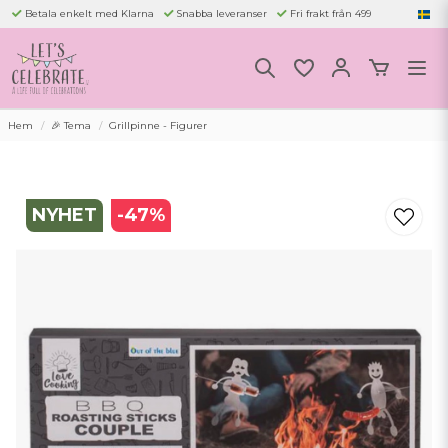
Betala enkelt med Klarna
Snabba leveranser
Fri frakt från 499
Hem
🎉 Tema
Grillpinne - Figurer
NYHET
-
47
%