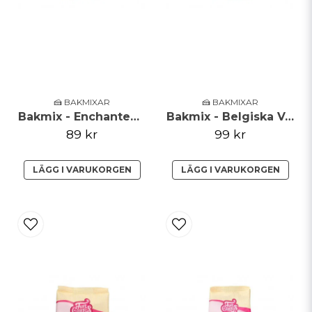
dextros, stabiliseringsmedel: E450, E263, E339, E516,
förtjockningsmedel: E401, E464, klumpförebyggande
Skicka fråga
medel: E341. Kan innehålla spår av: Ägg, soja, lupin.
🍰 BAKMIXAR
🍰 BAKMIXAR
Bakmix - Enchanted Cream - 450g
Bakmix - Belgiska Våfflor
89 kr
99 kr
LÄGG I VARUKORGEN
LÄGG I VARUKORGEN