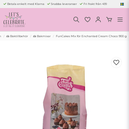
Betala enkelt med Klarna
Snabba leveranser
Fri frakt från 499
m
🍰 Baktillbehör
🍰 Bakmixar
FunCakes Mix för Enchanted Cream Choco 900 g