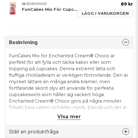
🍰 BAKMIXAR
89 kr
FunCakes Mix För Cupcakes 500 g
LÄGG I VARUKORGEN
Beskrivning
FunCakes Mix for Enchanted Cream® Choco är
perfekt för att fylla och täcka kakor eller som
topping på cupcakes. Denna extremt lätta och
fluffiga chokladkräm är verkligen förtrollande. Den är
mycket lättare än många andra krämer, men
fortfarande skönt styv att använda för perfekta
cupcakeswirls som håller sig vackert höga.
Enchanted Cream® Choco görs på några minuter.
Tillsätt bara vatten och/eller mjölk, blanda och det är
klart att användas omedelbart. Med den här
Visa mer
versionen av vår berömda grädde kan du njuta av det
bästa av två världar: den himmelska smaken och
Ställ en produktfråga
konsistensen av Enchanted Cream® och den rika