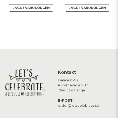
LÄGG I VARUKORGEN
LÄGG I VARUKORGEN
Kontakt
Dalafest AB
Rommevägen 87
78463 Borlänge
E-POST
:
order@letscelebrate.se