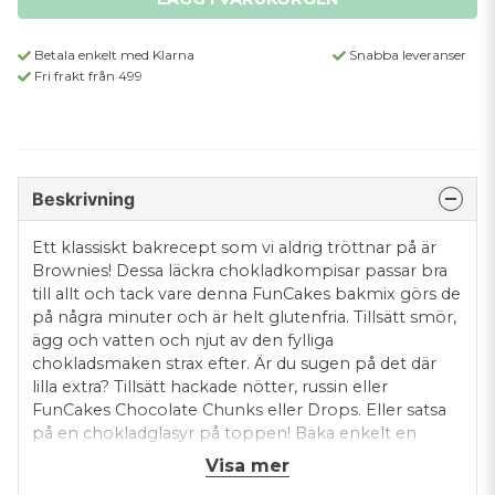
Betala enkelt med Klarna
Snabba leveranser
Fri frakt från 499
Beskrivning
Ett klassiskt bakrecept som vi aldrig tröttnar på är
Brownies! Dessa läckra chokladkompisar passar bra
till allt och tack vare denna FunCakes bakmix görs de
på några minuter och är helt glutenfria. Tillsätt smör,
ägg och vatten och njut av den fylliga
chokladsmaken strax efter. Är du sugen på det där
lilla extra? Tillsätt hackade nötter, russin eller
FunCakes Chocolate Chunks eller Drops. Eller satsa
på en chokladglasyr på toppen! Baka enkelt en
klassisk brownie med denna glutenfria bakmix.
Visa mer
Tillsätt bara smör och ägg i blandningen för att baka