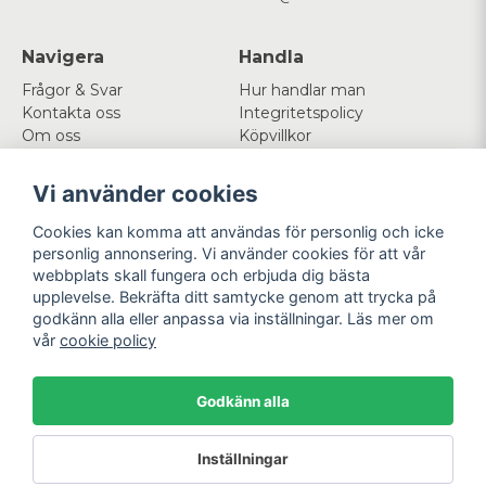
Navigera
Handla
Frågor & Svar
Hur handlar man
Kontakta oss
Integritetspolicy
Om oss
Köpvillkor
Cookies
Vi använder cookies
Mitt konto
Följ oss
Cookies kan komma att användas för personlig och icke
Logga in
Facebook
personlig annonsering. Vi använder cookies för att vår
Registrera dig
Instagram
webbplats skall fungera och erbjuda dig bästa
Glömt lösenord?
upplevelse. Bekräfta ditt samtycke genom att trycka på
godkänn alla eller anpassa via inställningar. Läs mer om
Betala enkelt
Vi levererar med
vår
cookie policy
Godkänn alla
Powered by Nyehandel AB
Inställningar