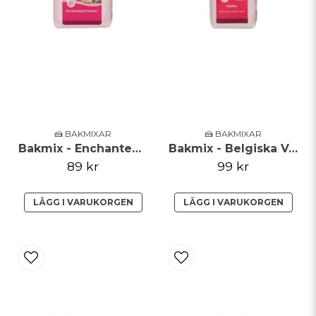
smör och 190 g ägg (31/2-4 st) i en skål. Mixa i 3
minuter på medelhastighet till en tjock smet. Fyll en
smord bakform. Grädda i 30-40 minuter.
Skicka fråga
Ingredienser: socker, rismjöl, kakaopulver (12%),
kakaosmör, fuktighetsbevarande medel:
E420, mjölkpulver, stabiliseringsmedel: E450,
jäsningsmedel: E336, stärkelse (ris),
🍰 BAKMIXAR
🍰 BAKMIXAR
emulgeringsmedel: E475, E471, förtjockningsmedel:
Bakmix - Enchanted Cream - 450g
Bakmix - Belgiska Våfflor
E412.
89 kr
99 kr
Kan innehålla spår av: ägg, soja, nötter.
LÄGG I VARUKORGEN
LÄGG I VARUKORGEN
Denna produkt är: Halal-certifierad, glutenfri.