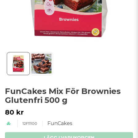
FunCakes Mix För Brownies
Glutenfri 500 g
80 kr
FunCakes
12F11100
LÄGG I VARUKORGEN