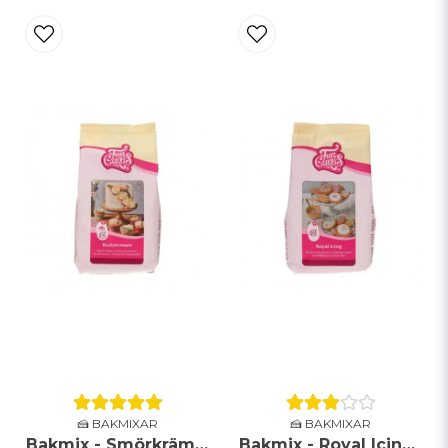
🍰 BAKMIXAR
🍰 BAKMIXAR
Bakmix - Smörkräm - 500g
Bakmix - Royal Icing - FunCakes