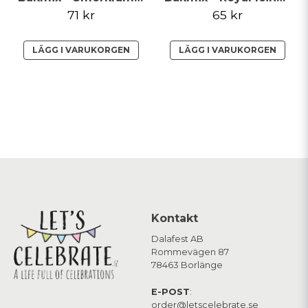
71 kr
65 kr
LÄGG I VARUKORGEN
LÄGG I VARUKORGEN
Kontakt
Dalafest AB
Rommevägen 87
78463 Borlänge
E-POST
:
order@letscelebrate.se