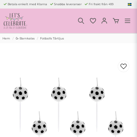
Betala enkelt med Klarna
Snabba leveranser
Fri frakt från 499
Hem
🥳 Barnkalas
Fotbolls Tårtljus