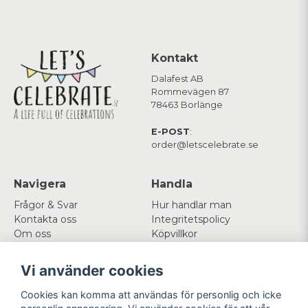
Kontakt
Dalafest AB
Rommevägen 87
78463 Borlänge
E-POST
:
order@letscelebrate.se
Navigera
Handla
Frågor & Svar
Hur handlar man
Kontakta oss
Integritetspolicy
Om oss
Köpvillkor
Cookies
Vi använder cookies
Mitt konto
Följ oss
Cookies kan komma att användas för personlig och icke
Logga in
Facebook