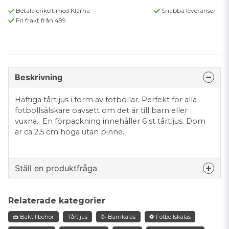
Betala enkelt med Klarna
Snabba leveranser
Fri frakt från 499
Beskrivning
Häftiga tårtljus i form av fotbollar. Perfekt för alla
fotbollsälskare oavsett om det är till barn eller
vuxna. En förpackning innehåller 6 st tårtljus. Dom
är ca 2,5 cm höga utan pinne.
Ställ en produktfråga
question
Fråga oss något om denna produkten...
Relaterade kategorier
🍰 Baktillbehör
Tårtljus
🥳 Barnkalas
⚽️ Fotbollskalas