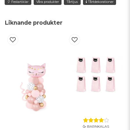
🎈 Festartiklar
Våra produkter
Tårtljus
🕯️ Tårtdekorationer
name
Namn
Liknande produkter
email
Mejladress
Ja, ni får publicera min fråga
Skicka fråga
🥳 BARNKALAS