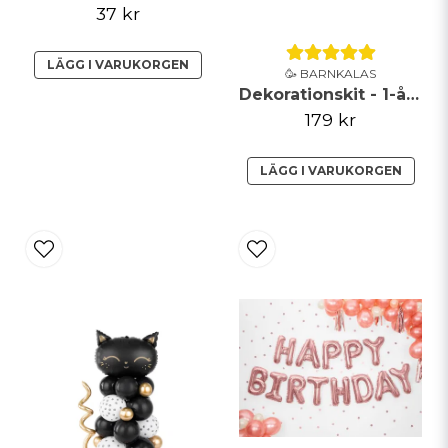
37 kr
LÄGG I VARUKORGEN
🥳 BARNKALAS
Dekorationskit - 1-årsdag ljusblått & silver
179 kr
LÄGG I VARUKORGEN