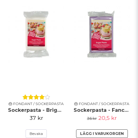
🎂 FONDANT / SOCKERPASTA
🎂 FONDANT / SOCKERPASTA
Sockerpasta - Bright White - 250g - FunCakes
Sockerpasta - Fancy Violet - FunCakes - KORT DATUM
37 kr
20,5 kr
36 kr
Bevaka
LÄGG I VARUKORGEN