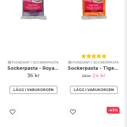
Skicka fråga
🎂 FONDANT / SOCKERPASTA
🎂 FONDANT / SOCKERPASTA
Sockerpasta - Royal Purple - FunCakes
Sockerpasta - Tiger Orange - FunCakes - 250g - KORT DATUM
36 kr
24 kr
36 kr
LÄGG I VARUKORGEN
LÄGG I VARUKORGEN
-43%