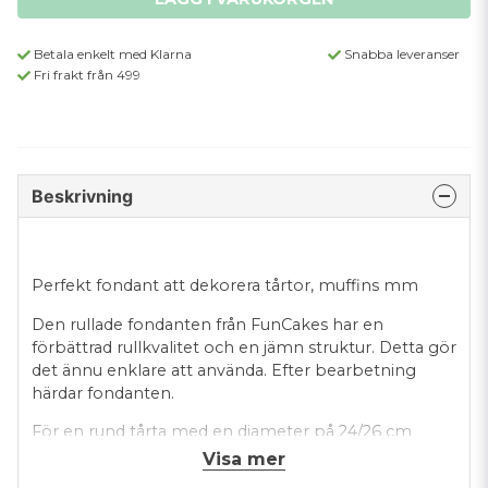
Betala enkelt med Klarna
Snabba leveranser
Fri frakt från 499
Beskrivning
Perfekt fondant att dekorera tårtor, muffins mm
Den rullade fondanten från FunCakes har en
förbättrad rullkvalitet och en jämn struktur. Detta gör
det ännu enklare att använda. Efter bearbetning
härdar fondanten.
För en rund tårta med en diameter på 24/26 cm
behöver du ca 500gr fondant för att täcka
Visa mer
tårtan helt.