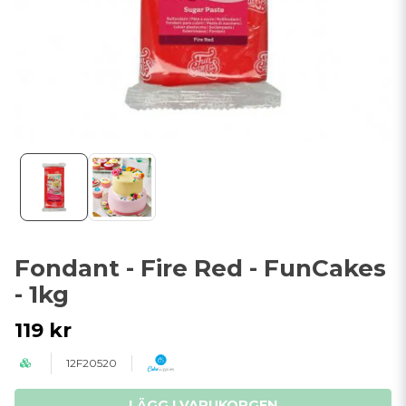
Fondant - Fire Red - FunCakes
- 1kg
119 kr
12F20520
LÄGG I VARUKORGEN