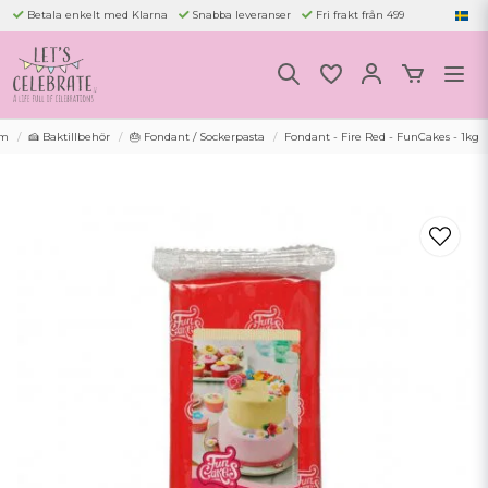
Betala enkelt med Klarna
Snabba leveranser
Fri frakt från 499
m
🍰 Baktillbehör
🎂 Fondant / Sockerpasta
Fondant - Fire Red - FunCakes - 1kg