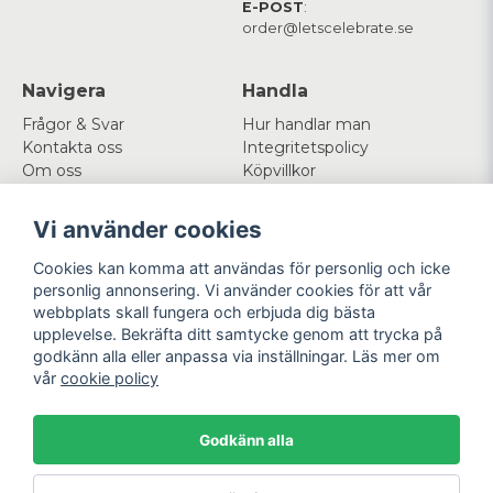
E-POST
:
order@letscelebrate.se
Navigera
Handla
Frågor & Svar
Hur handlar man
Kontakta oss
Integritetspolicy
Om oss
Köpvillkor
Cookies
Vi använder cookies
Mitt konto
Följ oss
Cookies kan komma att användas för personlig och icke
Logga in
Facebook
personlig annonsering. Vi använder cookies för att vår
Registrera dig
Instagram
webbplats skall fungera och erbjuda dig bästa
Glömt lösenord?
upplevelse. Bekräfta ditt samtycke genom att trycka på
godkänn alla eller anpassa via inställningar. Läs mer om
Betala enkelt
Vi levererar med
vår
cookie policy
Godkänn alla