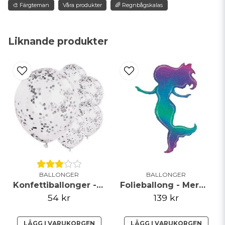
🎨 Färgteman
Våra produkter
🌈 Regnbågskalas
name
Namn
Liknande produkter
email
Mejladress
Ja, ni får publicera min fråga
BALLONGER
BALLONGER
Konfettiballonger - Silver
Folieballong - Mermaid
54 kr
139 kr
Skicka fråga
LÄGG I VARUKORGEN
LÄGG I VARUKORGEN