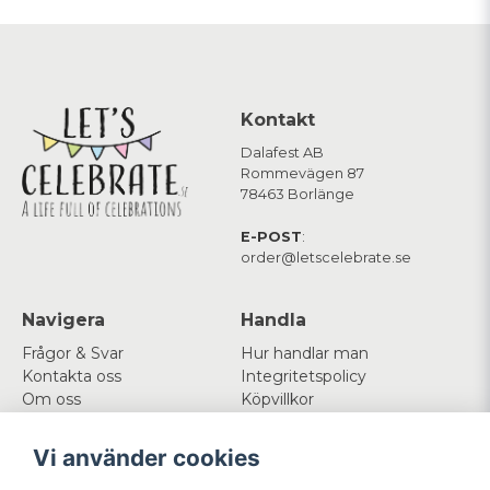
Kontakt
Dalafest AB
Rommevägen 87
78463 Borlänge
E-POST
:
order@letscelebrate.se
Navigera
Handla
Frågor & Svar
Hur handlar man
Kontakta oss
Integritetspolicy
Om oss
Köpvillkor
Cookies
Vi använder cookies
Mitt konto
Följ oss