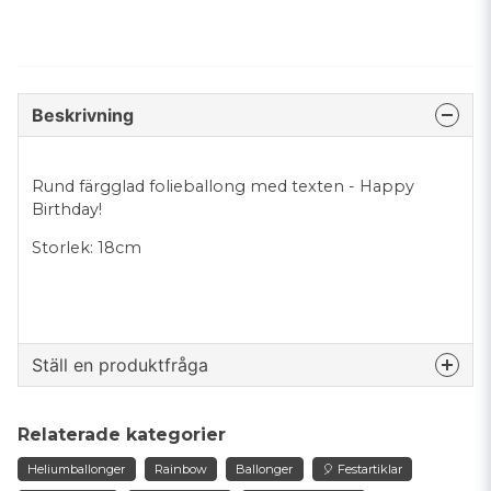
Beskrivning
Rund färgglad folieballong med texten - Happy
Birthday!
Storlek: 18cm
Ställ en produktfråga
question
Fråga oss något om denna produkten...
Relaterade kategorier
Heliumballonger
Rainbow
Ballonger
🎈 Festartiklar