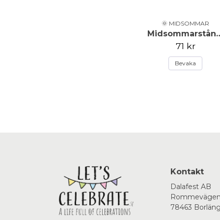
🌞 MIDSOMMAR
Midsommarstå
71 kr
Bevaka
Kontakt
Dalafest AB
Rommevägen
78463 Borlän