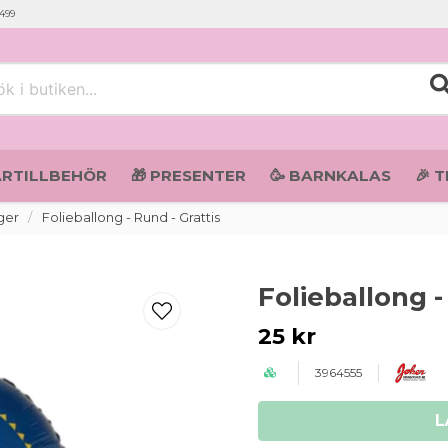
 499
i butiken...
ARTILLBEHÖR
🎁 PRESENTER
🥳 BARNKALAS
🎉 
ger
Folieballong - Rund - Grattis
Folieballong -
25 kr
3964555
L