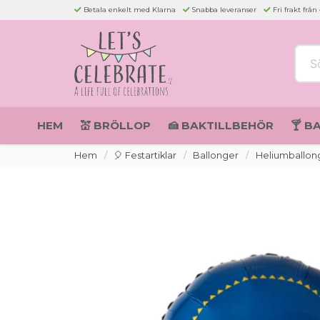
Betala enkelt med Klarna
Snabba leveranser
Fri frakt från
Sök 
HEM
💒 BRÖLLOP
🍰 BAKTILLBEHÖR
🍸 B
Hem
🎈 Festartiklar
Ballonger
Heliumballon