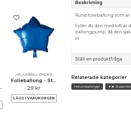
Beskrivning
Rund folieballong som är 4
Fyller du den med luft är 
ballongpump, då den självf
in.
Ställ en produktfråga
question
Fråga oss något om de
HELIUMBALLONGER
Relaterade kategorier
Folieballong - Stjärna - Blå
 Hjärta - Blå
Heliumballonger
👩‍🎓 Studente
29 kr
LÄGG I VARUKORGEN
name
Namn
N