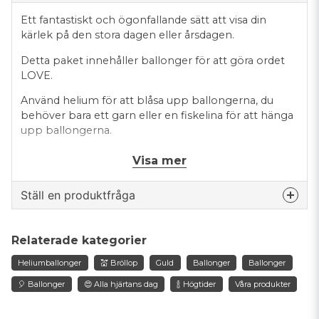
Ett fantastiskt och ögonfallande sätt att visa din
kärlek på den stora dagen eller årsdagen.
Detta paket innehåller ballonger för att göra ordet
LOVE.
Använd helium för att blåsa upp ballongerna, du
behöver bara ett garn eller en fiskelina för att hänga
upp ballongerna.
Förpackningen innehåller 4 ballonger i
Visa mer
storlek 40cm.
Ställ en produktfråga
question
Fråga oss något om denna produkten...
Relaterade kategorier
Heliumballonger
💒 Bröllop
Guld
Ballonger
Ballonger
🎈 Ballonger
😍 Alla hjärtans dag
🍾 Högtider
Våra produkter
name
Namn