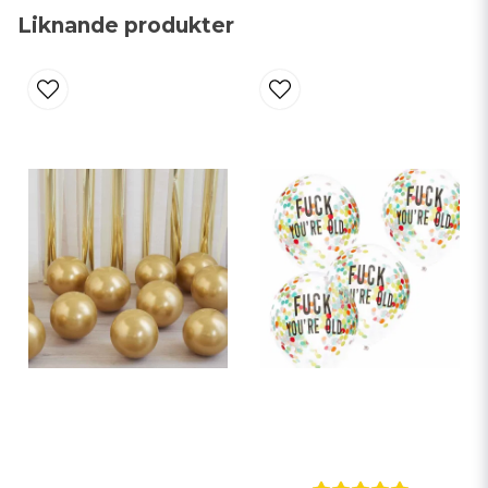
Liknande produkter
email
Mejladress
Ja, ni får publicera min fråga
Skicka fråga