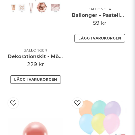
BALLONGER
Ballonger - Pastellmix - 27cm - 50pack
59 kr
Skicka fråga
LÄGG I VARUKORGEN
BALLONGER
Dekorationskit - Möhippa rosé
229 kr
LÄGG I VARUKORGEN