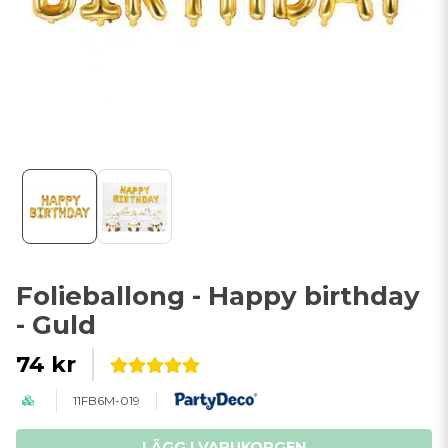
Folieballong - Happy birthday
- Guld
74 kr
11FB6M-019
LÄGG I VARUKORGEN