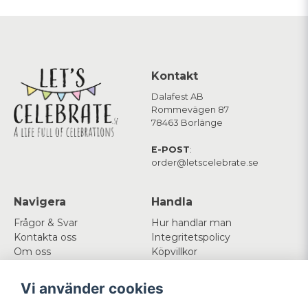
Kontakt
Dalafest AB
Rommevägen 87
78463 Borlänge
E-POST
:
order@letscelebrate.se
Navigera
Handla
Frågor & Svar
Hur handlar man
Kontakta oss
Integritetspolicy
Om oss
Köpvillkor
Cookies
Vi använder cookies
Mitt konto
Följ oss