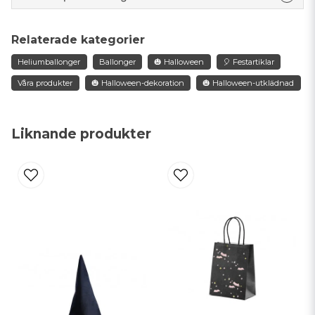
question
Fråga oss något om denna produkten...
Relaterade kategorier
Heliumballonger
Ballonger
🎃 Halloween
🎈 Festartiklar
Våra produkter
🎃 Halloween-dekoration
🎃 Halloween-utklädnad
name
Namn
Liknande produkter
email
Mejladress
Ja, ni får publicera min fråga