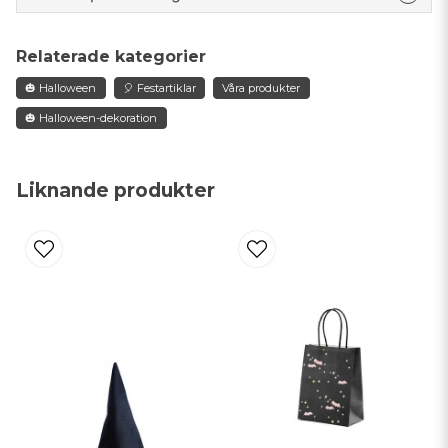
Mått: 45 x 17 cm.
question
Fråga oss något om denna produkten...
Relaterade kategorier
🎃 Halloween
🎈 Festartiklar
Våra produkter
🎃 Halloween-dekoration
name
Namn
Liknande produkter
email
Mejladress
Ja, ni får publicera min fråga