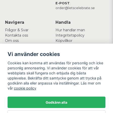
E-POST
:
order@letscelebrate.se
Navigera
Handla
Frågor & Svar
Hur handlar man
Kontakta oss
Integritetspolicy
Om oss
Köpvillkor
Cookies
Vi använder cookies
Mitt konto
Följ oss
Cookies kan komma att användas för personlig och icke
Logga in
Facebook
personlig annonsering. Vi använder cookies för att vår
Registrera dig
Instagram
webbplats skall fungera och erbjuda dig bästa
Glömt lösenord?
upplevelse. Bekräfta ditt samtycke genom att trycka på
godkänn alla eller anpassa via inställningar. Läs mer om
Betala enkelt
Vi levererar med
vår
cookie policy
Godkänn alla