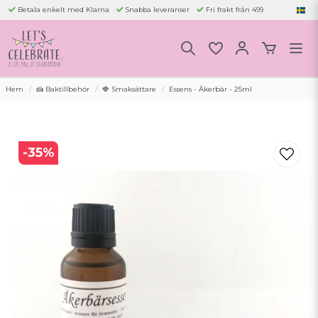
Betala enkelt med Klarna
Snabba leveranser
Fri frakt från 499
Hem
🍰 Baktillbehör
🍓 Smaksättare
Essens - Åkerbär - 25ml
-
35
%