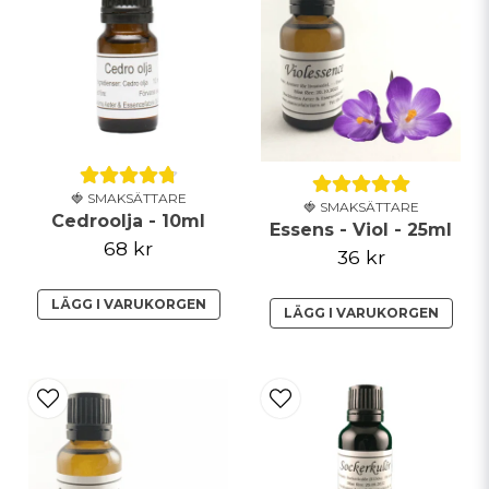
Ja, ni får publicera min fråga
🍓 SMAKSÄTTARE
🍓 SMAKSÄTTARE
Cedroolja - 10ml
Essens - Viol - 25ml
68 kr
36 kr
Skicka fråga
LÄGG I VARUKORGEN
LÄGG I VARUKORGEN